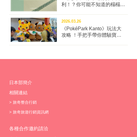
鬆辦理手續。規劃有開放式廚房、交誼廳、洗衣間與停
利！？你可能不知道的榻榻米
車場等，冬季期間更能擺放滑雪用具呢！ ▲三角市場吃
冷知識四問！
不夠？那就買新鮮海味回來繼續加菜吧！ 圖：
2026.03.26
ALPHABED INN 小樽駅前／提供 ▲冬季期間館內也有
《PokéPark Kanto》玩法大
規劃專用空間供住客寄放滑雪用具。 圖：ALPHABED
攻略 ！手把手帶你體驗寶可
INN 小樽駅前／提供 ◎ALPHABED INN 小樽站前
樂園：關都
(ALPHABED INN 小樽駅前) 交通：JR小樽站徒步2分
地址：北海道小樽市稻穗3-10-12 官網：請點我 …
日本部簡介
相關連結
>
旅奇整合行銷
>
旅奇旅遊行銷資訊網
各種合作邀約請洽