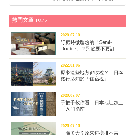
房型最多可容納3～7人，飯店使用以房計價的收費模
式，4人同住不收追加費，如果5～7人同住則稍微加
熱門文章
價，若以最大間的7人房4人同住來說，平均每人每晚約
TOP 5
5,700日圓就能睡一晚！ ▲館內大多使用單人床、雙人
床搭配上下舖規劃出多人房型，無論親子旅行、三五好
2020.07.10
友出遊或畢業旅行都適合來住。 圖：ALPHABED INN
訂房時微尷尬的「Semi-
Double」？到底要不要訂這
小樽駅前／提供 ▲小巧玲瓏的4人房則為每房每晚
種房型？
11,160日圓起，均分下來更划算。 圖：ALPHABED
INN 小樽駅前／提供 ▋館內不供餐，但有吃貨超愛的餐
2022.01.06
券方案 飯店距離JR小樽站走路僅2分鐘，旁邊則是被譽
原來這些地方都收稅？！日本
為「小樽人的廚房」能大啖海鮮丼飯的「三角市場」。
旅行必知的「住宿稅」
狹長型市場內匯聚約16間海鮮食堂，訂房挑選附贈三角
市場每人2千日圓餐券的優惠方案，就能吃好吃滿！ ▲
2020.07.07
三角市場是小樽當地知名早市，約200公尺的狹長型市
手把手教你看！日本地址超上
場內可是美食雲集！ 圖：c******************mさん／
手入門指南！
提供 ▋公共空間齊全、自助式Check in / out
「ALPHABED INN 小樽站前」採用無人自助式Check
2020.07.10
in與Check out，住客只要點擊平板輸入預約號碼就能輕
一張多大？原來這樣排不吉