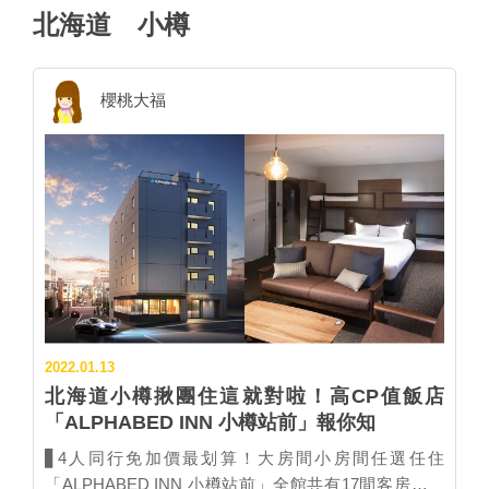
北海道
小樽
櫻桃大福
2022.01.13
北海道小樽揪團住這就對啦！高CP值飯店
「ALPHABED INN 小樽站前」報你知
▋4人同行免加價最划算！大房間小房間任選任住
「ALPHABED INN 小樽站前」全館共有17間客房，依