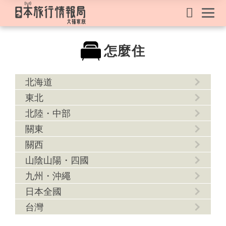
怎麼住
北海道
東北
北陸・中部
關東
關西
山陰山陽・四國
九州・沖繩
日本全國
台灣