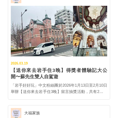
下幾個重點提醒👇 ✔ 門票需要提前預約（沒有現場票）
院露天溫泉，沒有室內池，露天溫泉區很大，但是備品
車由三節車廂組成，2號車廂沙龍區策劃「廣島神樂」
✔ 建議一開園就入場（門票指定時段為寶可夢森林入場
比較少。紅葉...
特展，讓乘客在旅途中近距離感受日本傳統藝能之美，
時段） ✔ 入園後第一件事就是抽整理券 ✔ 全園區停留
更開放神樂演出登台使用的小道具供觸摸與拍照。販售
時間至少半天 ✦ 購票方式 《PokéPark Kanto》目前採
區可選購多款職人限量手作工藝品，如以列車意象為靈
全預約制，現場完全無法購票。 購票方式分為兩種： •
感的「手工吹製玻璃杯」、兼具文化張力與細緻美感的
日本國內：需透過官方系統登記抽選（每月初兩周開放
「神樂小面具」及多款印有列車 LOGO 的限定周邊商
登記三個月後整月的門票） https://www.pokepark-
品。 ▲與百年伴手禮名店「山田屋」的聯名禮遇商
kanto.co.jp/ppark/ticketLot/dateSelect/index •海外旅
品。 圖：JR西日本台灣推廣事務所／提供 每位
客：採先搶先贏 https://ticket-en.po...
「Hana Akari」的乘客都可獲得「乘車限定禮遇」，包
括與宮島百年老字號伴手禮店「山田屋」聯名的紅葉饅
2026.03.19
頭與桐葉菓、設計精美的「紀念乘車証」，以及一只將
【送你來去岩手住3晚】得獎者體驗記大公
列車優雅身影與列車 LOGO 完美融合的「特製紀念立
開〜蘇先生雙人自駕遊
牌」。 這列工藝與美景的夢幻路線已於03/20起上路，
「岩手好好玩」中文粉絲團於2026年1月13日至2月10日
連續二個週末皆有行駛，緊接著在...
舉辦【送你來去岩手住3晚】留言抽獎活動，共有2組幸
運粉絲得獎，分別是蘇先生帶女友、與李小姐帶爸媽兩
組人，都在2026年3月完成體驗，以下將分享蘇先生的
遊記： ✽✽✽✽✽✽✽✽✽✽✽✽✽✽✽✽✽✽✽✽ 來自蘇
大福家族
先生的體驗感想