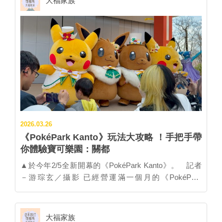
大福家族
果在新花卷站準備要去花卷時，發現釜石線班次很少
榮獲日本設計大獎「Good Disgn」，今年春天正式解鎖
（我本來以為很多）。而且從新幹線去釜石線要走地下
全新行駛路線，03/20起首度串聯歷史文化濃厚的廣島、
道，有長長的樓梯，行李箱太重難搬就算了，重點是我
世界遺產宮島以及坐擁錦帶橋絕景的岩國，讓這列穿梭
無法及時趕到15:15的接駁車。 無法趕到接駁車讓我有
在山海間的「移動式工藝博物館」，邀請旅人在花季中
點緊張，靈機一動，求救服務中心的人員，我們透過手
西行，細細感受瀨戶內海特有的優雅。 ▲列車內裝配備
機翻譯成功溝通，她幫我打電話給飯店，改成新花卷站
有360度旋轉的獨立座椅與寬敞包廂。 圖：JR西日本
接駁！員工真的是很親切，慢慢等我用手機翻譯，現場
台灣推廣事務所／提供 「Hana Akari」命名寓意為「為
回答問券，還送我一個小徽章。 在新花卷站拖那麼久就
地方點燈，讓當地綻放光采」，宛如一盞明燈，以「連
是因為外面太好拍了。然後看到日文介紹又要用手機查
結旅客與當地的緣分」為核心理念，匯集西日本的美
一下內容，不知不覺時間就過了，沒有去花卷車站銀河
景、美食與工藝精華。外觀選用奈良時代最高級的「檳
地球鐵道壁畫有點可惜。 ▼花卷溫泉紅葉館〜3館溫泉
2026.03.26
榔子染」色調，營造出跨越時空的摩登質感。設計師川
都能泡▼ 這次入住的花卷溫泉紅葉館是3棟相連的飯
《PokéPark Kanto》玩法大攻略 ！手把手帶
西康之以「日本四季花草」為題，列車內裝配備有360
店，分別是紅葉館/花卷飯店/千秋閣。朋友一聽到我去
你體驗寶可樂園：關都
度旋轉的獨立座椅與寬敞包廂。 ▲京都工匠手縫的「御
住花卷溫泉，直覺就問住3棟那個嗎？相當有名氣！一
手玉(沙包)座墊」。 圖：JR西日本台灣推廣事務所／
▲於今年2/5全新開幕的《PokéPark Kanto》。 記者
到大廳就有迎賓飲料區，接待人員很親切，這飯店我覺
提供 細節處更處處透著匠心：從京都工匠手縫的「御手
－游琮玄／攝影 已經營運滿一個月的《PokéPark
得最大的特色就是不管你住哪間，三館的溫泉都可以去
玉（沙包）座墊」、平安時代傳承至今的「京組紐」窗
Kanto》，受到廣大粉絲一片好評，這篇就幫你整理實
泡。 我每個溫泉都去看過，我泡溫泉的慣例是晚餐前、
簾流蘇，到牆上的「高岡銅器」一輪花器，處處融入西
際走訪後的重點，從購票方式、入場規則到遊玩順序與
睡前、早餐前，最推：紅葉館B1>花卷飯店1F>花卷飯
日本的極致工藝。 ▲2號車廂沙龍區推出「廣島神樂」
必買周邊，讓你第一次去就能玩得心滿意足。 首先有以
大福家族
店2F，千秋閣沒有露天溫泉我pass。花卷飯店1樓是庭
主題特展。 圖：JR西日本台灣推廣事務所／提供 全