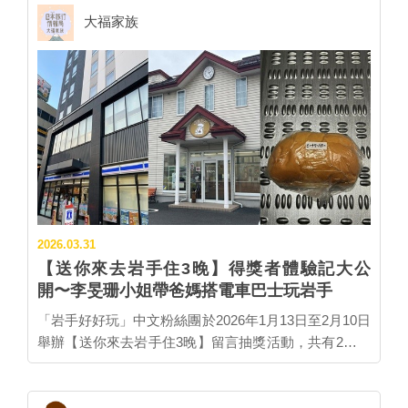
座位，建議改搭普通列車！夏季期間，部分普通列車也
大福家族
會停靠「薰衣草花田站」，沿途同樣能欣賞療癒的田園
風景。 ▍札幌出發，搭「富良野・美瑛慢車號」買這張
套票就對了！ 推薦您使用「札幌－富良野區域鐵路周遊
券」 ‧有效期間：連續 4 天 ‧超值優惠：札幌－富良野只
要搭乘「來回一次」就回本！ ‧提早購買更划算：購買
「海外預售電子券（兌換証）」，比直接在北海道指定
車站購買現省 1,000 日圓。 ‧搭乘觀光列車不需額外加
價！ ★ 富良野薰衣草特急（全車指定席） ★ 富良野・
美瑛慢車號（Norokko 號 / 全車指定席） ※ 注意：指定
席券需由旅客本人至北海道境內的主要車站自行預約、
2026.03.31
申辦。 ★...…
【送你來去岩手住3晚】得獎者體驗記大公
開〜李旻珊小姐帶爸媽搭電車巴士玩岩手
「岩手好好玩」中文粉絲團於2026年1月13日至2月10日
舉辦【送你來去岩手住3晚】留言抽獎活動，共有2組幸
運粉絲得獎，分別是蘇先生帶女友、與李小姐帶爸媽兩
組人，都在2026年3月完成體驗，以下將分享李小姐的
遊記： ✽✽✽✽✽✽✽✽✽✽✽✽✽ 來自李旻珊小姐的體