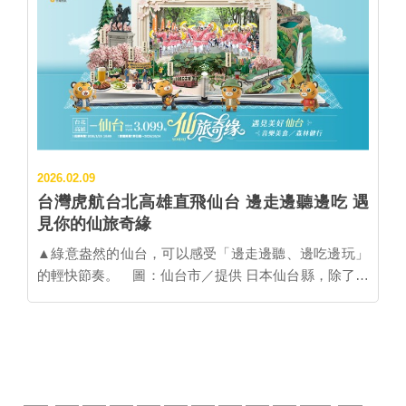
間另外去吃的話，早餐就能一起體驗了。 這次最遺憾真
境更加完善，已做好充分準備迎接更多旅人。 長崎
的就是時間問題，卡在三月、青黃不接，不是櫻花季也
車站周邊自2022年西九州新幹線開業後持續升級，2023
不是雪季，可是也因為這樣遊客就很少，可以悠哉享受
年末商城「AMU PLAZA長崎 新館」與「長崎萬豪酒
清靜，有好有壞就看個人選擇了。 ▼龍泉洞▼(照片提
店」開幕等，車站的再開發工程正持續進行。 ▲長崎車
供/岩手好好玩FB) 裡面滿壯觀的～上上下下的～還能近
站周邊逐步進行再開發升級。 圖：長崎縣觀光聯盟／
距離看到蝙蝠！ ▼淨土之濱▼ 海水好清澈～一路走來
提供 長崎車站周邊逐步升級，然而長崎的魅力也不僅止
都能看到海膽～捉了一隻～想想又放回去了～還是應該
於車站前的街景，以下介紹《紐約時報》在同篇報導中
學別人直接吃嗎～看到一堆海膽殼。 ▼挑戰盛岡三大麵
所特別點出的長崎市觀光景點。 ●大德寺大樟樹 矗立
之炸醬麵&am...
2026.02.09
於大德寺境內的「大德寺大樟樹」是長崎最具代表性的
台灣虎航台北高雄直飛仙台 邊走邊聽邊吃 遇
名木之一，這棵巨樹根部圍達23.35公尺、樹幹圍達
見你的仙旅奇緣
12.60公尺，規模在長崎縣內數一數二，樹齡推估約有
800年。主幹分成三條粗壯支幹，枝葉低廣地向外伸
▲綠意盎然的仙台，可以感受「邊走邊聽、邊吃邊玩」
展，姿態雄偉，令人印象深刻。寺內設有大楠神社，樹
的輕快節奏。 圖：仙台市／提供 日本仙台縣，除了知
旁也供奉著楠稻荷神社。 ▲大德寺大樟樹樹齡推估約有
名的銷魂美食牛舌，整個仙台市街道樹林茂密成排，綠
800年。 圖：長崎縣觀光聯盟／提供 ▊大德寺大樟樹
意環繞，被譽為「杜之都」，也是個音樂祭活動滿檔的
地址 長崎縣長崎市西島１丁目１番 交通 路面電車˙巴士
「音樂之都」，尤其每年9月的定禪寺大街爵士音樂
「思案橋站」徒步約8分鐘 營業時間 24小時 相關網頁 ●
節，更是日本東北最具代表性的城市型音樂盛會，吸引
福砂屋與在地小店 長崎蛋糕店「福砂屋」創業於1624
爵士迷朝聖。對喜歡音樂、健行與在地美食的旅人來
年，是擁有約400年歷史的老店。本店位於長崎市明治
說，仙台正好提供了一種「邊走邊聽、邊吃邊玩」的旅