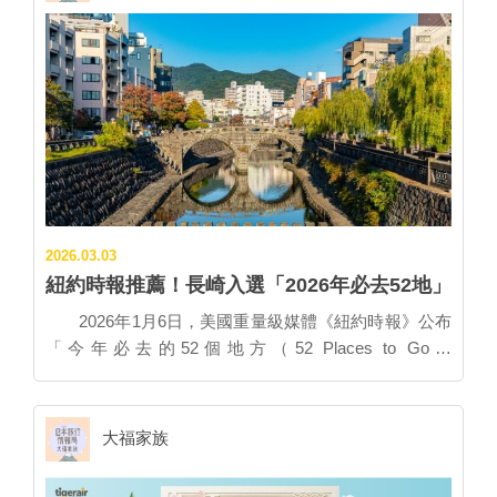
✽✽✽✽✽✽✽✽✽✽✽✽✽✽✽✽✽✽✽✽✽ 這次是我第
一次去岩手，在搭乘虎航秋田進出共12天的自駕旅行
中，分出4天3夜前往岩手旅行。 我最喜歡那種靜謐的感
覺，無論中尊寺、或淨土之濱、龍泉洞，比較起來遊客
不會很多，可以悠悠閒閒地享受，又有雪花飄飄的雪地
美景，感覺真的很舒服！這次旅行最遺憾的可能是時間
問題，因為3月櫻花還沒開、雪也漸漸沒了，像嚴美溪
如果櫻花開了，一定很漂亮！ 小岩井農場也是休園到3
月8日，當天還碰巧下雪了，非常扼腕無法進去欣賞雪
2026.03.03
景。花卷溫泉也超級殘念，只有三四個溫泉可泡！如果
紐約時報推薦！長崎入選「2026年必去52地」
多安排兩三天泡完12湯應該很棒！ 花卷溫泉紅葉館的溫
泉很不錯，住宿當天還有表演可以看，遺憾的是當下沒
2026年1月6日，美國重量級媒體《紐約時報》公布
有下雪，不然泡個露天雪見溫泉就更棒了。早晚餐都是
「今年必去的52個地方（52 Places to Go in
採自助餐形式用餐，中西日式各種烹調手法應有盡有，
2026）」。在全球眾多旅遊目的地之中，日本共有長崎
想吃什麼都有，飯店服務人員也很親切！ 盛岡飯店的地
與沖繩兩個地區入選，長崎以第17順位獲得介紹。
點相當好，就坐落在開運橋前，不管是前往景點還是去
《紐約時報》提到，長崎背負原爆歷史，在全球核擴散
大福家族
購物，距離都不遠，可以悠哉在市區散步。值得一提的
威脅仍令人憂心的現在，造訪這座城市別具意義。而隨
是，飯店早餐也有提供冷麵、和瓶丼等在地特產，沒時
著長崎車站周邊的再開發工程推進，長崎的旅遊接待環