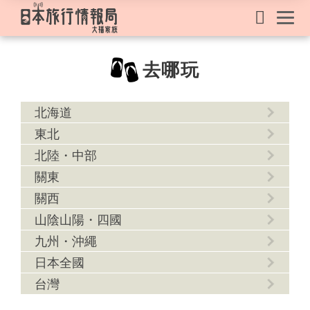
去哪玩
北海道
東北
北陸・中部
關東
關西
山陰山陽・四國
九州・沖繩
日本全國
台灣