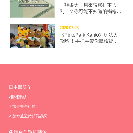
城市則化身為露天舞台，定禪寺通、勾當台公園與商店
一張多大？原來這樣排不吉
街隨處可見演出舞台，多數表演免費欣賞。旅人只需跟
利！？你可能不知道的榻榻米
著人潮漫步，就能在街角與音樂不期而遇。 同樣在秋季
冷知識四問！
登場的，還有主打「短時間、低票價」的仙台古典音樂
2026.03.26
祭。音樂不再局限於音樂廳，而是走進市民廣場、媒體
《PokéPark Kanto》玩法大
中心與戶外空間，讓初次接觸古典樂的旅人，也能自在
攻略 ！手把手帶你體驗寶可
參與。 ▲仙台古典音樂祭讓旅人自在參與。 圖：仙台
樂園：關都
市／提供 夜晚想要更熱鬧的節奏，十月的
「MEGA★ROCKS 巡迴音樂祭」，則以多場館串聯的
方式，讓樂迷憑一張...
日本部簡介
相關連結
>
旅奇整合行銷
>
旅奇旅遊行銷資訊網
各種合作邀約請洽