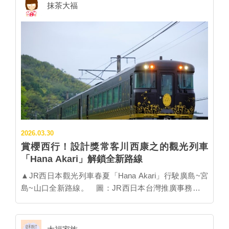
抹茶大福
驗感想 ✽✽✽✽✽✽✽✽✽✽✽ ▼發現岩手的無形俗文化
財〜鹿踊▼ 3月的日本旅行仙台進東京出，搭配漲價前
的JR東北五日pass不自駕。安排了4天3夜的岩手行。
之前有去過岩手，但是是跟團，沒有什麼大印象。一到
JR新花卷站，立刻去蓋車站章。看了很久看不懂章的內
容是什麼，後來透過車站內1985年的壁畫介紹，發現原
來是花卷的「鹿踊」，即鹿舞，是岩手縣指定的無形民
俗文化財。 再仔細搜一下資料：舞者頭戴鹿角面具。將
鼓綁在腹部，一邊敲鼓一邊歌唱，背上則扛著約3公尺
長的竹竿跳著氣勢恢宏的舞蹈，主要屬於「鼓舞」類
2026.03.30
型。 沒想到運氣很好，晚上入住的飯店花卷溫泉紅葉
賞櫻西行！設計獎常客川西康之的觀光列車
館，居然有鹿踊的表演，之前查的文字資料立刻有了清
「Hana Akari」解鎖全新路線
楚的畫面，非常感動。舞者敲鼓、彎腰、旋轉的動作一
致，真的感受到所謂的氣勢恢宏，完全滿足了我對鹿踊
▲JR西日本觀光列車春夏「Hana Akari」行駛廣島~宮
的好奇。難得來日本體驗到當地的文化，真不錯！ ▼新
島~山口全新路線。 圖：JR西日本台灣推廣事務所／
花卷車站搭花卷溫泉紅葉館接駁巴士▼ 自由行就是會有
提供 JR西日本備受好評的觀光列車「Hana Akari（はな
些意外，本來的計劃是先去新花卷站晃一下，然後去花
あかり）」於2024年上路，由曾獲得有鐵道界諾貝爾獎
卷吃午餐，等15:15的花卷溫泉紅葉館的飯店接駁車。結
美譽的 Brunel Awards 設計師川西康之操刀，2025立刻