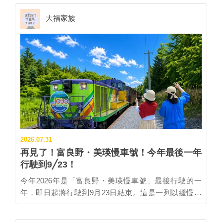
大福家族
2026.07.31
再見了！富良野・美瑛慢車號！今年最後一年
行駛到9╱23！
今年2026年是「富良野・美瑛慢車號」最後行駛的一
年，即日起將行駛到9月23日結束。這是一列以緩慢速
度行駛、讓旅客可從超大車窗細細品味北海道美麗風光
的人氣觀光列車，由於全車為指定席，若旅客沒有訂到