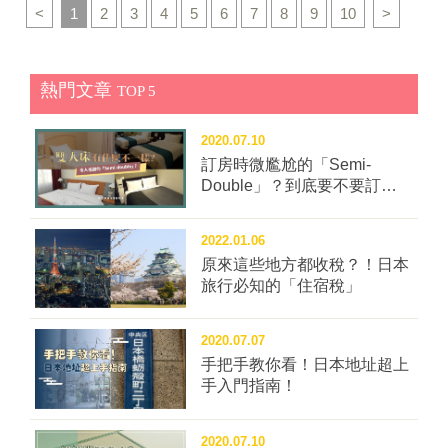
<
1
2
3
4
5
6
7
8
9
10
>
初期興建的復古日式建築，散發濃厚懷舊氣息。長崎蛋
行節奏。 台灣虎航持續深耕日本航網，目前提供台北、
糕底部雙目糖顆粒入口卡滋卡滋的爽脆感是其特色之
⾼雄直飛仙台航線，每週共六班直達仙台，台北 (桃園)
一。 除了福砂屋之外，《紐約時報》也點名了不少值得
每周二、四、六直飛往返仙台機場，高雄每周一、三、
熱門文章
造訪的在地店家。位於大德寺巨木旁、低調靜立的古
TOP 5
六往返仙台機場，即日起單程未稅3,099元起，不論北部
民...
或南部旅客，都能輕鬆安排一趟說走就走的仙台旅行。
2020.07.10
▲台灣虎航台北高雄直飛仙台，每周六班，即日起單程
訂房時微尷尬的「Semi-
未稅3,099元起。 圖：台灣虎航／來源 樂都仙台跟著
Double」？到底要不要訂這
節奏走 邊聽邊逛轉角聽見音樂 仙台向來以「音樂之
種房型？
都」聞名，城市的節奏，往往從一場音樂祭開始。春天
最受矚目的，莫過於ARABAKI 搖滾音樂節。這場被譽
2022.01.06
為東北地區規模最大的春季戶外音樂祭，每年於四月下
原來這些地方都收稅？！日本
旅行必知的「住宿稅」
旬在陸奧生態營地登場。多個戶外舞台同時開唱，從日
本搖滾名團到新世代樂團輪番上陣，兩天吸引約四至五
萬名樂迷共襄盛舉。草地、帳篷、音樂與春風交織，將
2020.07.07
東北的自然風景與搖滾文化融合成一場獨特的旅行體
手把手教你看！日本地址超上
驗。 ▲定禪寺大街爵士音樂節將仙台化身為露天舞
手入門指南！
台。 圖：仙台市／提供 九月「定禪寺大街爵士音樂
節」，是日本東北最具代表性的城市型音樂盛會。整座
2020.07.10