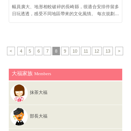
幅員廣大、地形相較破碎的長崎縣，很適合安排停留多
日玩透透，感受不同地區帶來的文化風情。 每次規劃行
程除了景點，挑選飯店也總是讓你很猶豫嗎？櫻桃大福
彙整長崎縣內8間飯店資訊，無論想欣賞夜景、感受日
式傳統溫泉旅館或是在度假區裡享受私人大空間通通
有！玩長崎就來住住看吧！ ★長崎縣內各地飯店8選★
【長崎市】THE GLOBAL VIEW 長崎 【長崎市】長崎
<
4
5
6
7
8
9
10
11
12
13
>
海洋世界飯店（Hotel Marine World） 【長崎市】稻佐
山觀光飯店 【長崎市】i+Land nagasaki 【雲仙市】湯
快度假村 雲仙東洋館 【平戶市】國際觀光飯店旗松亭
大福家族
Members
【佐世保市】海茵娜飯店豪斯登堡 ...…
抹茶大福
部長大福