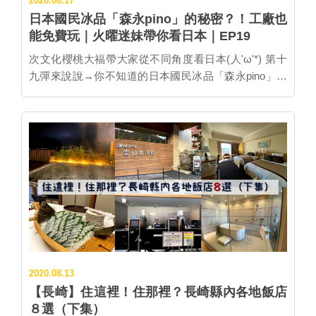
2020.08.17
日本國民冰品「森永pino」的秘密？！工廠也
能免費玩｜火曜迷妹帶你看日本｜EP19
次文化櫻桃大福帶大家從不同角度看日本(人'ω'*) 第十
九彈來說說→你不知道的日本國民冰品「森永pino」的
秘密！全新設施也將開幕！ 現在就想吃、讓你最懷念的
日本冰是什麼？櫻桃大福受到偶像影響，超愛吃「開盒
就能檢驗血統」的日本國民冰品「森永pino」系列。 它
的口味其實非常單純，以超濃郁牛奶...…
2020.08.13
【長崎】住這裡！住那裡？長崎縣內各地飯店
８選（下集）