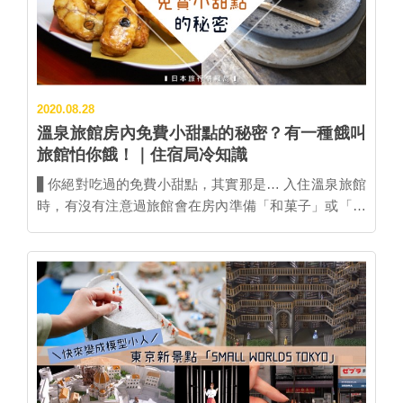
看準這個商機，便在錢湯裡設置在當時也不普及的昂貴
家電「冰箱」，販售最新鮮的牛奶。 受到： ①家裡沒有
冰箱平常較難喝到 ②牛奶營養價值豐富 ③剛從溫泉出來
想喝冰的 ④看到隔壁家的老奶奶在喝，自己也好想喝！
…等多種因素的加持，牛奶成功在錢湯打出一片天，後
2020.08.28
來這個習慣漸漸擴散到全國，現在溫泉旅館內幾乎都能
溫泉旅館房內免費小甜點的秘密？有一種餓叫
找到自動販賣機，還有機會喝到當地出產的牛奶呢！
旅館怕你餓！｜住宿局冷知識
▲「高千穗牧場」的乳製品在九州地區相當出名。 到訪
九洲地區的溫泉飯店時就有機會碰到旗下商品。 雖然這
▋你絕對吃過的免費小甜點，其實那是… 入住溫泉旅館
個「習慣」是牛奶販售商讓大家養成的，但其實對於
時，有沒有注意過旅館會在房內準備「和菓子」或「饅
「泡完溫泉到底該不該喝牛奶」這件事，日本現在也分
頭」等小甜點呢？別以為只是免費請你吃，其實它可是
裂為兩派。喝牛奶OK還是NG？這裡報你知：關於溫泉
大有用處！ ▲免費小甜點通常會放在桌上，能搭配綠茶
後喝牛奶這件事，OK派？NG派？｜住宿局冷知識 ▋更
一起享用。(Credit：IORIさん) 由於住客大多帶著疲憊
多日本住宿情報、住宿冷知識、日文小教室都在：日本
回到旅館，為了避免在外遊玩一整天、空腹狀態下直接
住宿情報局 …
泡溫泉而導致不舒服或貧血等事故發生，旅館們才會在
房內準備這份甜點，讓大家能先攝取糖分補充一下體
力。 ▲每間旅館所準備的點心都不相同，也是品味日本
之旅的樂趣。(Credit：cheetahさん) ▲櫻桃大福曾在長
崎雲仙溫泉區的溫泉旅館「福田屋」吃過白咖啡布丁。