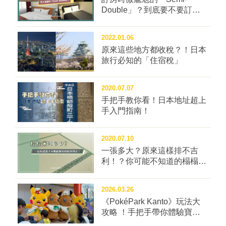
Double」？到底要不要訂這
種房型？
2022.01.06
原來這些地方都收稅？！日本
旅行必知的「住宿稅」
2020.07.07
手把手教你看！日本地址超上
手入門指南！
2020.07.10
一張多大？原來這樣排不吉
利！？你可能不知道的榻榻米
冷知識四問！
2026.03.26
《PokéPark Kanto》玩法大
攻略 ！手把手帶你體驗寶可
樂園：關都