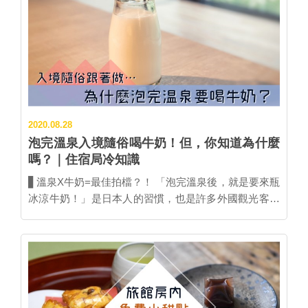
2020.08.28
泡完溫泉入境隨俗喝牛奶！但，你知道為什麼
嗎？｜住宿局冷知識
▋溫泉X牛奶=最佳拍檔？！ 「泡完溫泉後，就是要來瓶
冰涼牛奶！」是日本人的習慣，也是許多外國觀光客喜
歡體驗的必做事項，但大家有沒有想過，為什麼溫泉出
來一定要喝牛奶呢？ ▲大家都愛死的明治おいしい牛乳
(明治好喝牛奶)有時也會出現在溫泉旅館的牛奶自動販
賣機內！ 據說這項習慣起源於戰後的昭和30年代（約
1955年），當時住家裡沒有浴室的家庭占多數，因而發
展出去住家附近澡堂洗澡的「錢湯文化」，牛奶販售商