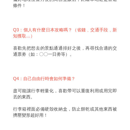
條件！
Q3：個人有什麼日本攻略嗎？（省錢﹑交通手段﹑新
知獲取…）
喜歡先把想去的景點通通排好之後，再尋找合適的交
通票劵（如：〇〇一日劵等）。
Q4：自己自由行時會如何準備？
盡可能讓行李輕量化，喜歡帶可以重復利用或用完即
丟的東西。
行李箱裡面必備硬殼收納盒，防止餅乾或其他東西被
擠壓變形超好用！