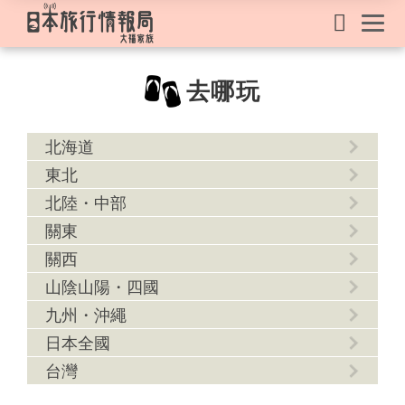
去哪玩
北海道
東北
北陸・中部
關東
關西
山陰山陽・四國
九州・沖繩
日本全國
台灣