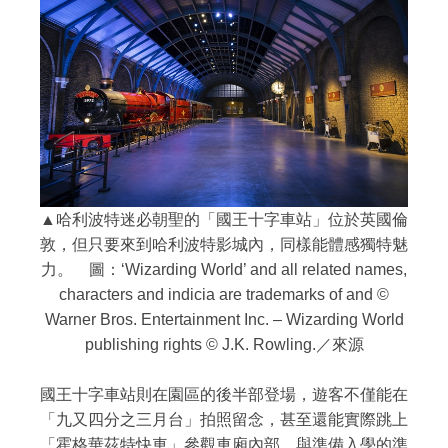
▲哈利波特迷必朝聖的「國王十字車站」位於英國倫
敦，但只要來到哈利波特影城內，同樣能體感獨特魅
力。 圖：‘Wizarding World’ and all related names,
characters and indicia are trademarks of and ©
Warner Bros. Entertainment Inc. – Wizarding World
publishing rights © J.K. Rowling.／來源
國王十字車站則在園區的後半部登場，遊客不僅能在
「九又四分之三月台」拍照留念，甚至還能實際跳上
「霍格華茲特快車」參觀車廂內部，與準備入學的準