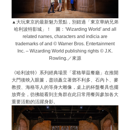
▲大玩東京的最新魅力景點，別錯過「東京華納兄弟
哈利波特影城」！ 圖：‘Wizarding World’ and all
related names, characters and indicia are
trademarks of and © Warner Bros. Entertainment
Inc. – Wizarding World publishing rights © J.K.
Rowling.／來源
《哈利波特》系列經典場景「霍格華茲餐廳」在推開
大門後映入眼簾，盡頭矗立著鄧不利多、石內卜、麥
教授、海格等人的等身大雕像，桌上的杯盤餐具也擺
放齊全，彷彿能看到主角群在此日常用餐與參加各大
重要活動的活躍身影。