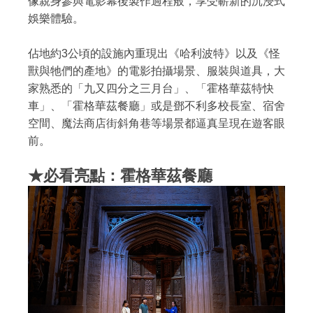
像親身參與電影幕後製作過程般，享受嶄新的沉浸式
娛樂體驗。
佔地約3公頃的設施內重現出《哈利波特》以及《怪
獸與牠們的產地》的電影拍攝場景、服裝與道具，大
家熟悉的「九又四分之三月台」、「霍格華茲特快
車」、「霍格華茲餐廳」或是鄧不利多校長室、宿舍
空間、魔法商店街斜角巷等場景都逼真呈現在遊客眼
前。
★必看亮點：霍格華茲餐廳