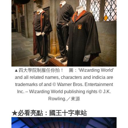
▲四大學院制服任你拍！ 圖：‘Wizarding World’
and all related names, characters and indicia are
trademarks of and © Warner Bros. Entertainment
Inc. – Wizarding World publishing rights © J.K.
Rowling.／來源
★必看亮點：國王十字車站