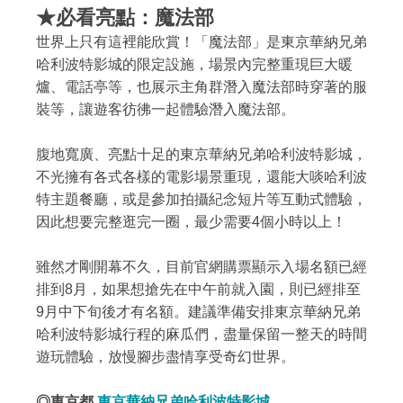
★必看亮點：魔法部
世界上只有這裡能欣賞！「魔法部」是東京華納兄弟
哈利波特影城的限定設施，場景內完整重現巨大暖
爐、電話亭等，也展示主角群潛入魔法部時穿著的服
裝等，讓遊客彷彿一起體驗潛入魔法部。
腹地寬廣、亮點十足的東京華納兄弟哈利波特影城，
不光擁有各式各樣的電影場景重現，還能大啖哈利波
特主題餐廳，或是參加拍攝紀念短片等互動式體驗，
因此想要完整逛完一圈，最少需要4個小時以上！
雖然才剛開幕不久，目前官網購票顯示入場名額已經
排到8月，如果想搶先在中午前就入園，則已經排至
9月中下旬後才有名額。建議準備安排東京華納兄弟
哈利波特影城行程的麻瓜們，盡量保留一整天的時間
遊玩體驗，放慢腳步盡情享受奇幻世界。
◎東京都
東京華納兄弟哈利波特影城