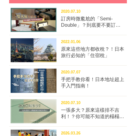
2020.07.10
訂房時微尷尬的「Semi-
Double」？到底要不要訂這
種房型？
2022.01.06
原來這些地方都收稅？！日本
旅行必知的「住宿稅」
2020.07.07
手把手教你看！日本地址超上
手入門指南！
2020.07.10
一張多大？原來這樣排不吉
利！？你可能不知道的榻榻米
冷知識四問！
2026.03.26