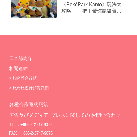
《PokéPark Kanto》玩法大
攻略 ！手把手帶你體驗寶可
樂園：關都
日本部簡介
相關連結
>
旅奇整合行銷
>
旅奇旅遊行銷資訊網
各種合作邀約請洽
広告及びメディア. プレスに関しての お問い合わせ
TEL：+886-2-2747-9077
FAX：+886-2-2747-9075