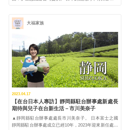
雖然搭乘價格偏高，海內外遊客還是趨之若鶩，或乾脆
善用各種外國人限定的鐵路周遊券來體驗。 行駛伊豆半
島東部海岸線的「伊豆急觀光列車〜黑船電車」卻採逆
大福家族
向操作，走平價親民路線，標榜全車都是自由席的普通
車，從起點熱海站搭到終點伊豆急下田站，全程只要
2020日圓。裝潢精美的車廂內更有面海觀景座位和展望
座位區，統統不用再加價就能坐。 更佛心的是，伊豆急
鐵道公司還推出外國人限定的「伊豆急線周遊劵Izukyu
Line Pass」共有一日券(￥1500)、二日券(￥2500)、三
日券(￥3000)可選購使用，可說是史上CP值最高的觀光
列車！ ▓黑船電車時刻表(適逢檢修期，7/22上路) ・七
月份：
camel3.com/cms/files/izukyu/MASTER/1310/5zxPUFEn.pdf
2023.04.17
・八月份：
【在台日本人專訪】靜岡縣駐台辦事處新處長
camel3.com/cms/files/izukyu/MASTER/1310/q8mq5g7I.pdf
期待與兒子在台新生活－市川美奈子
▓伊豆急線周遊券哪裡買？ ・kkday：
https://reurl.cc/014K3K ・伊豆急官網：
▲靜岡縣駐台辦事處處長市川美奈子。 日本富士之國
www.izukyu.co.jp/global_site/ ▲穿越伊豆半島東海岸的
靜岡縣駐台辦事處成立已經10年，2023年迎來新任處長