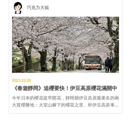
館、鰻魚美食名店等，非常適合當天衝一波賞櫻小旅
巧克力大福
行。 ▲推薦從三島車站南口出發，沿著源兵衛川步道散
步來趟賞櫻小旅行。 ▎源兵衛川步道櫻花滿開中 三島市
因昔日的農業用水渠道「源兵衛川」貫穿整個城市，又
被稱為「水之都」。沿著川畔設有整備完善的步道，全
長1.5公里的溪流，從JR三島車站南口出發，步行其
間、聆賞水聲潺潺，無比幸福。 ▲源兵衛川步道旁櫻
花滿開，美不勝收。 ▎人氣爆炸！三嶋大社賞夜櫻
「三嶋大社」以賞櫻聖地聞名，境內共有大島櫻、染井
吉野櫻、八重櫻等15品種、200株櫻花樹林立。從大鳥
居到本殿是綿延不斷的櫻花隧道，每年春天配合櫻花盛
2023.03.28
開還會舉辦夜間點燈，今年從3/19起晚上18:00-21:00亮
《春遊靜岡》追櫻要快！伊豆高原櫻花滿開中
燈。 ・交通：三島車站徒步1公里約20分鐘。 ▲三嶋大
社著名的夜櫻鑑賞活動正熱烈展開中。 ▎宛如夢幻童
今年日本的櫻花提早開花，靜岡縣伊豆高原最著名的兩
話世界的CAFÉ TOCCO 坐落於僻靜巷弄間的古民宅改
大賞櫻勝地：大室山腳下的櫻花之里、和伊豆高原車站
裝而成的夢幻咖啡館。主理人長倉知子以可愛詭譎的設
前的櫻花隧道，都已經滿開，甚至飄起櫻吹雪，預計下
計風格打造出趣味空間，備受女客喜愛。人氣甜點是冰
週即將邁入尾聲。 ▲櫻花之里腹地廣大，40品種的櫻花
淇淋奶油鬆餅，烤得酥脆外皮搭上鬆軟蛋糕體，才吃一
之美讓人驚豔不已。 坐落於大室山腳下的櫻花之里，園