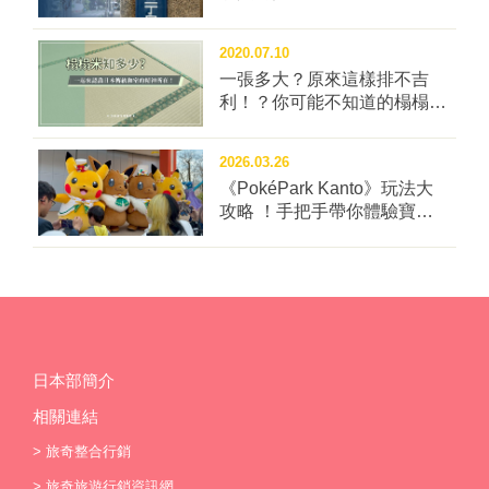
2020.07.10
一張多大？原來這樣排不吉
利！？你可能不知道的榻榻米
冷知識四問！
2026.03.26
《PokéPark Kanto》玩法大
攻略 ！手把手帶你體驗寶可
樂園：關都
日本部簡介
相關連結
>
旅奇整合行銷
>
旅奇旅遊行銷資訊網