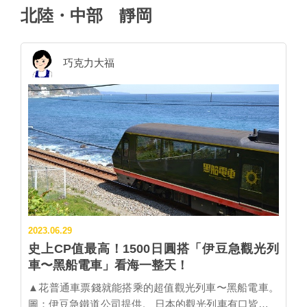
北陸・中部
靜岡
巧克力大福
2023.06.29
史上CP值最高！1500日圓搭「伊豆急觀光列
車〜黑船電車」看海一整天！
▲花普通車票錢就能搭乘的超值觀光列車〜黑船電車。
圖：伊豆急鐵道公司提供。 日本的觀光列車有口皆碑，