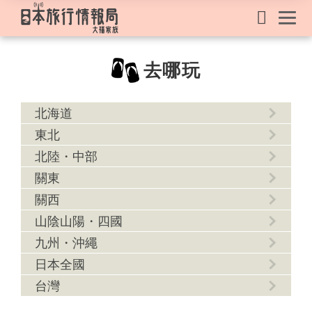
去哪玩
北海道
東北
北陸・中部
關東
關西
山陰山陽・四國
九州・沖繩
日本全國
台灣