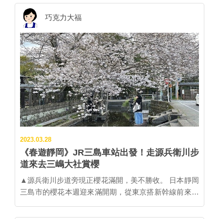
園」和「濱松花卉公園」。 「濱松城公園」今年因為大
飲、銷售茶味香氣都濃郁的「川根茶」，還有在地人都
河劇怎麼辦家康紀念館在1月進駐園區，加上櫻花季來
巧克力大福
愛吃的一口茶羊羹。 ▲站在茶園中的牛代水目櫻，好
臨，園區遊人如織，全體人潮整整翻了10倍。想要拍下
美。 距離家山車站開車車程10分鐘處，還有佇立在茶園
被櫻花簇擁的濱松城美照，推薦前往公園旁的濱松市公
中的一本櫻「牛代水目櫻」，樹齡超過300年、樹高20
所頂樓。不過頂樓上有著高高的鐵絲網圍欄，建議自備
公尺、是江戶彼岸櫻品種，樹幹一圈達4.2公尺。 「牛
梯子或腳架便利拍攝。 ╲濱松城公園╱ ・地址：靜岡縣
代水目櫻」在櫻花季綻放，總吸引來許多縣內外賞花客
濱松市中區元城町100-2 ・交通：濱松車站前13號巴士
及攝影愛好者。想拍下俯視角度、沒有電線的牛代水目
站牌搭車在「濱松城公園入口」站下車。 ・官網：
櫻最佳倩影，須爬坡一小段。今年滿開期已過，歡迎明
www.entetsuassist-dms.com/hamamatsu-jyo/ ▲春天的
年搭大井川鐵道途中下車來追櫻。 →家山車站開車10分
濱松花卉公園以櫻花和鬱金香花海最受注目！ 占地9萬
鐘約5公里，就可看到牛代水目櫻。
坪，比大安森林公園還要大的濱松花卉公園，坐落於濱
https://goo.gl/maps/hbm5mFD5r7MkwMZ28
名湖畔，栽植超過3千種植物，每年春天還會舉辦濱名
2023.03.28
湖花祭，最有看頭的首推櫻花和鬱金香的各種花卉造
《春遊靜岡》JR三島車站出發！走源兵衛川步
景。園區有提供遊園小火車，每趟車程約15分鐘，成人
道來去三嶋大社賞櫻
100日圓、兒童50日圓。 ╲濱松花卉公園（はままつフ
ラワーパーク）╱ ・地址：静岡縣浜松市西區舘山寺町
▲源兵衛川步道旁現正櫻花滿開，美不勝收。 日本靜岡
195 ・交通方式：從JR「濱松站」北口搭乘巴士約40分
三島市的櫻花本週迎來滿開期，從東京搭新幹線前來僅
鐘，在「花卉公園」巴...
需不到1小時車程，而從JR三島車站走到知名的賞櫻名
所三嶋大社也不過1公里路程，加上周邊的特色咖啡