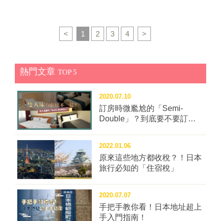
口立馬愛上；午餐推薦首選是檸檬拉麵，特別提供迷你
區廣達4萬平米共栽植約40品種、1500株櫻花樹，背景
尺寸給小鳥胃女生。 ・交通：距離三島廣小路車站約50
襯上圓圓的大室山，真的美極了。目前4月有染井吉野
公尺。 ▲CAFÉ TOCCO二樓是內用座位區，設計風格
櫻、枝垂櫻等，5月有八重櫻、9月有十月櫻、冬天則有
<
1
2
3
4
>
超夢幻。 ▲檸檬拉麵(右)和奶油鬆餅是CAFÉ
兼六園櫻等，隨著季節時序陸續開花，賞櫻期長達8個
TOCCO的人氣商品。
月，是在地人氣的賞櫻名所。配合櫻花滿開，即日起至
4月5日，每晚18:00-21:00也有夜間點燈，可觀賞魔幻的
熱門文章
TOP 5
夜櫻風光。 ▲運氣好的話，也有機會在櫻花之里看見富
士山。 此外，位於伊豆高原車站前的櫻花隧道，也同樣
2020.07.10
是滿開盛況，長達3公里的櫻花隧道，共有600株櫻花
訂房時微尷尬的「Semi-
樹，賞櫻時節車潮人潮不斷，步行其中最能感受春天之
Double」？到底要不要訂這
美。 ▲長達三公里的伊豆高原櫻花隧道現在櫻花滿開
種房型？
中。
2022.01.06
原來這些地方都收稅？！日本
旅行必知的「住宿稅」
2020.07.07
手把手教你看！日本地址超上
手入門指南！