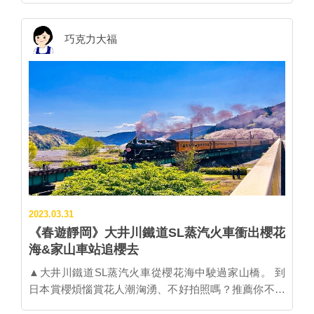
搭配當地的水質才好喝，到了別的地方就會品嘗當地的
平日也經常客滿，許多人不遠千里而來就為了品嚐鰻魚
茶，在台灣我喜歡烏龍茶、東方美人茶。 ▲磐田市的熊
的極品滋味。 不過位於靜岡東部的三島市因為來自富士
巧克力大福
野長藤有850年樹齡。 推薦Hirizo Beach、大井川鐵道
山的湧水水質優秀，以斷食法餵養出的鰻魚，肉質細密
享受大自然 大福 市川處長個人有靜岡旅遊私房景點
無土味，是饕客認證極品。整個三島市光鰻魚店就有60
嗎？ 市川處長 我的丈夫喜歡戶外活動，平常一家會去
多家，密度之高可說是日本之最。 ▲濱松店家「館山寺
露營。靜岡氣候溫暖四季都適合露營，最喜歡的營地是
鰻魚-志ぶき」的「殿樣鰻魚重」，白燒蒲燒口味一次吃
有大井川鐵道駛過的川根本町，每年春秋一定會帶小孩
足。 在口味上，濱松鰻魚走關西風，宰殺時從腹部切
一起去。夏天會去游泳，特別推薦南伊豆町「Hirizo
開，不蒸、僅耗時焙烤，外皮吃來酥脆、香氣迷人。推
Beach（ヒリゾ浜）*」，海水清澈透明，非常漂亮！還
薦店家「館山寺鰻魚-志ぶき」，可一次吃到白燒蒲燒兩
有遊覽船可以搭。 *尚未開發的「ヒリゾ海濱」是浮潛
種口味的「殿樣鰻魚重」套餐，手工自製山椒粉風味絕
游泳秘境，擁有伊豆最後秘境美稱，海水透明度號稱日
佳，是該店調味亮點。 ▲ 三島鰻魚店家「ひいらぎ」
本第一，透明度深達7公尺。 ▲南伊豆秘境「ヒリゾ海
走關東路線，肉質鬆軟美味。 三島鰻魚則走關東風，宰
濱Hirizo Beach」。 市川處長 另外，推薦大井川鐵道
2023.03.31
殺時從背部切開，先蒸過後才進行燒烤，整體吃來肉質
「奧大井湖上車站」，住宿「寸又峽」（能享受溫
《春遊靜岡》大井川鐵道SL蒸汽火車衝出櫻花
極為鬆軟，少了酥脆外皮的口感，卻更好入口。推薦店
泉），隔天再到「夢之吊橋*」就是經典的兩天一夜小旅
海&家山車站追櫻去
家「ひいらぎ」，就在三嶋大社旁，肉質綿密軟嫩的鰻
行。 *靜岡縣寸又峽的「夢之吊橋」，位在日本南阿爾
魚飯，讓人一吃鍾情。 ▲ 溫泉旅館「Hotel Green
▲大井川鐵道SL蒸汽火車從櫻花海中駛過家山橋。 到
卑斯山山脈入口、四周群山環繞，曾被TripAdvisor評選
Plaza 濱名湖」以鰻魚吃到飽做號召。 此外，濱松市還
日本賞櫻煩惱賞花人潮洶湧、不好拍照嗎？推薦你不妨
為「此生必去的世界10大徒步吊橋」。橋身橫跨於寶石
擁有全日本唯一鰻魚吃到飽的溫泉旅館「Hotel Green
到靜岡縣島田市追櫻，沒有京阪花見名所的人擠人遊客
般的藍色水庫湖面，秋季時分可見紅、黃葉點綴於四周