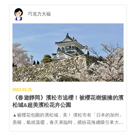
Plaza 濱名湖」，一泊二食的自助式晚餐提供現烤鰻魚
潮，櫻花卻一樣美麗動人。 從島田市發車的大井川鐵
山壁，就像一幅色彩繽紛的風景名畫。 ▲奧大井湖上車
吃到飽，可自行製作鰻魚丼飯。以高價位鰻魚在平價溫
道，是受到鐵道迷歡迎的在地小火車路線，尤其是班次
巧克力大福
站(左)，和寸又峽夢之吊橋(右)。 大福 市川處長以前
泉旅館可盡情享用為賣點，成為近年人氣話題旅館，住
極少的蒸汽小火車更是人人爭睹的車款。每逢櫻花季，
曾經來過台灣嗎？未來家人會一起到台灣生...
房率居高不下。 ▲可以用溫泉旅館「Hotel Green Plaza
總有超多追火車的攝影愛好者跑來家山車站，就為了拍
濱名湖」鰻魚吃到飽幫自己做一碗鰻魚丼。
攝SL蒸汽火車穿過滿開櫻花的畫面，最佳攝影位置在車
站徒步10分鐘可達的家山橋上、以及橋下的河堤。 →拍
攝位置家山橋在這裡：
https://goo.gl/maps/HLV9jTd3AK4qT4jn7 ▲位於家山川
綠地公園旁的川根櫻花通之櫻花隧道。 家山車站附近還
有兩處令人驚艷的櫻花隧道，一處是過家山橋後往前直
走即達，兩側約有280株櫻花樹；另一處則是家山橋旁
邊的川根櫻花通，彷彿櫻花隧道般，是河堤散步的好所
2023.03.31
在。 ▲家山川河堤旁的櫻花樹下設有座椅，可坐下小
《春遊靜岡》濱松市追櫻！被櫻花樹簇擁的濱
憩。 →家山川綠地公園旁的櫻花隧道在這裡：
松城&超美濱松花卉公園
https://goo.gl/maps/vUFbJAojnmF6kAdq8 →家山車站
櫻花隧道在這裡：
▲被櫻花包圍的濱松城，美！ 濱松市有「日本的加州」
https://goo.gl/maps/wHWSzQBoeuwowoJGA ▲櫻花樹
美稱，氣候溫暖，春天來臨時，繽紛花海總吸引來大批
下的川根茶接待所提供賞花客試飲與消費服務。 櫻花季
賞花客。其中最具代表性的賞花名所首推「濱松城公
時，這兩處櫻花隧道都會有在地茶農出攤提供免費試