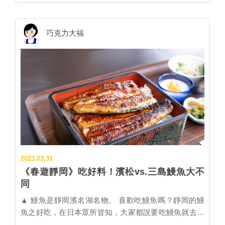
黑船電車。圖：伊豆急鐵道公司提供。 ▎黑船電車的由
市川美奈子，市川處長大學第二外語是中文，又有北京
來 黑船電車是為了紀念2004年下田開港150周年而推
留學、工作經歷，中文超級流利，接受大福採訪全程用
出，當年美國海軍准將培里搭乘黑船軍艦前來下田港，
中文！快跟著大福來認識市川處長吧！ 大福 靜岡縣辦
巧克力大福
要求日本幕府放棄鎖國開港通商，促成新時代的來臨。
事處深根台灣多年，市川處長覺得靜岡最大的魅力有哪
伊豆急鐵道公司因此以黑船的黑色為象徵色，推出完全
些？未來有甚麼交流計畫嗎？ 市川處長 靜岡最大魅力
黑色塗裝的觀光列車。 ▲位於黑船電車1號車和7號車的
當然是富士山，還有溫泉、壽司等美食。交流方面，特
最佳視野展望席。圖：伊豆急鐵道公司提供。 ▎黑船電
別是「防災交流」，靜岡縣因為過去30多年來每年都被
車的內裝特色：面海席&展望席 黑船電車屬於伊豆急鐵
預想隨時可能發生大地震，所以我們的防災意識很高，
道集團下的Rerort21車系，雖然標榜全車都是自由席的
技術也持續精進，縣政府也很重視防災教育，從幼兒園
普通車，內裝卻很高級，共有七個車廂，每個車廂都有
起就徹底實施每月地震避難演練等，未來希望和台灣能
面向大海的觀景座位區，讓乘客能盡情感受伊豆海景之
有更多交流。 磐田市茶園出生 喜歡喝茶 大福 市川處
美。頭尾的1號車和7號車更設有階梯式排列的展望座
長是靜岡縣哪裡出生呢？有推薦當地旅遊特色嗎？ 市川
位，讓乘客也能享受到電車駕駛...…
處長 我是磐田市出生，因為家裡種茶，從小對茶園和
2023.03.31
茶就有感情。磐田市觀光景點，推薦行興寺「熊野長
《春遊靜岡》吃好料！濱松vs.三島鰻魚大不
藤」，有850年的樹齡。哈密瓜也很好吃，我以前曾經
同
在百貨公司打工賣水果，老闆說他們家哈密瓜就是磐田
市的，不僅好吃價格也相對日本其他地方便宜！ 大福
▲ 鰻魚是靜岡濱名湖名物。 喜歡吃鰻魚嗎？靜岡的鰻
處長家竟然是種茶，那您喜歡喝茶嗎? 外出會把靜岡茶
魚之好吃，在日本眾所皆知，大家都說要吃鰻魚就去西
帶在身邊嗎? 市川處長 在靜岡我喜歡深蒸茶，但茶要
部的濱松市吃。光濱名湖畔就有十餘家鰻魚名店，即使