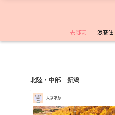
去哪玩
怎麼住
北陸・中部
新潟
大福家族