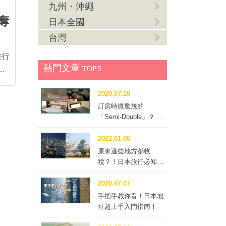
九州・沖繩
園內
奪
公園
日本全國
，是
台灣
，過
旅行
這裡
熱門文章
TOP 5
短4
選地
出發
2020.07.10
空溫
個人
訂房時微尷尬的
為能
中心
「Semi-Double」？到
來則
底要不要訂這種房型？
2022.01.06
這些
房型
原來這些地方都收
稅？！日本旅行必知的
富。
「住宿稅」
最美
纜車
2020.07.07
日式
出發
手把手教你看！日本地
頭便
址超上手入門指南！