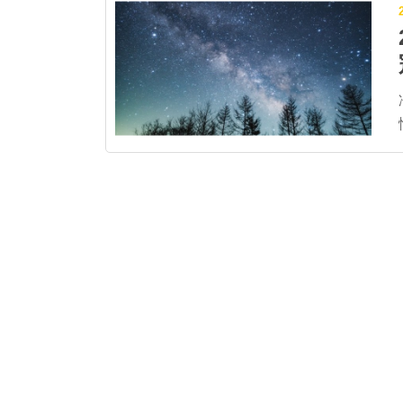
互交織的秋色美景。以那須纜車山麓站為起點
鐘的纜車旅程就像在空中漫步般，放眼望去盡
紅葉。天氣好的話，也能至附近的茶臼岳山頂
梯山、日光連山、關東平原，享受在高處鳥瞰
樂趣。 【2022紅葉纜車】9月17日～11月6日 
潟 苗場龍纜車 連結苗場高原至田代高原的
纜車，全長5,481公尺，為日本最長的纜車
程約25分鐘。沿途可從車窗俯瞰滿山遍野的
秋葉，也會行經閃耀著祖母綠色澤的神秘湖泊
湖」，在「14號柱」附近還能體驗突然向下
快感，就好像要衝向紅葉世界般～是能在空中
受大地美景、刺激感的賞楓方式。 【2022
地
車】10月8日～11月6日 ▲©苗場スキー場。 ▶▶日
本最大規模的度...…