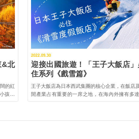
2022.09.30
東&北
迎接出國旅遊！「王子大飯店」
住系列《戲雪篇》
闊的紅
王子大飯店為日本西武集團的核心企業，在飯店
閒產業占有重要的一席之地，在海內外擁有多達
12大
間，且繼續擴張中的飯店之外，更有高爾夫球場
州地區
雪場、水族館等多樣化的休閒設施。為旅客們提
住宿到娛樂的各種貼心服務。 疫情至今3年，喜愛滑
是關東
雪的你是不是腳已經癢到快壞死，滑雪裝備上的
紅葉相
快比初雪還厚了呢？同樣身為腳交瀕臨壞死的栗