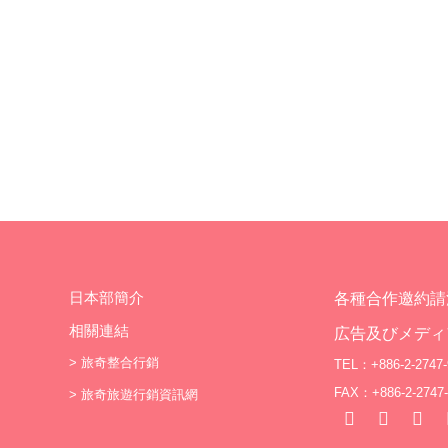
交通：JR飯田站／JR天龍峽站搭乘免費接駁巴士前往（需事
也可以直接搭乘纜車直達2,000公尺高的山頂。 志賀
約） ▌山梨 Hottarakashi溫泉 海拔...
高原腹地廣大，境內連接了多達18座滑雪場，
本規模最大的滑雪區域！除了滑雪場規模是日本
之外，這裡還有不亞於北海道的「鉑金粉雪」。
雪場主要位於燒額山，光是燒額山滑雪場就擁有
16條滑雪道，更預計於今年內增加一條可享受
於樹林間樂趣的全新雪道，加上海拔超過2,00
尺，視野極為開闊。 ▲毫無阻擋的遼闊風景滑起來
十分暢快。 除了滑雪之外，推薦從志賀高原王子大
飯店前往車程約30分鐘的「地獄谷野猿公苑
光。在一片白雪靄靄中，成群泡在暖呼呼冒著蒸
泉中的獼猴們，臉上的享受神情風靡無數遊客，
日本部簡介
各種合作邀約請
地冬天必看的珍奇景象。 ▲當地獼猴熱愛泡溫泉的
相關連結
広告及びメディ
程度可不輸給人類呢！ ▶【志賀高原燒額山滑雪
>
旅奇整合行銷
TEL：+886-2-2747-
場】詳細資訊◀ ▼志賀高原王子大飯店▼ 群馬｜萬
FAX：+886-2-2747-
>
旅奇旅遊行銷資訊網
座王子大飯店｜滑雪初心者也安心，雲上溫泉賞
⭐ 萬座王子大飯店是群馬首屈一指的度假村，位於海
拔1,800公尺的高山上，是日本標高最高的溫泉