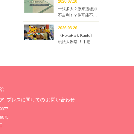
先預
2020.07.10
一張多大？原來這樣排
是日
不吉利！？你可能不知
最大
道的榻榻米冷知識四
而滑
問！
2026.03.26
多達
《PokéPark Kanto》
滑行
玩法大攻略 ！手把手
帶你體驗寶可樂園：關
0公
都
」觀
氣溫
是當
洽
ア. プレスに関しての お問い合わせ
9077
9075
星星
度假