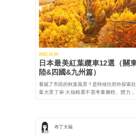
2022.10.05
日本最美紅葉纜車12選（關
陸&四國&九州篇）
看膩了市區的秋葉風景？是時候往郊外探索壯
葉大景了🤩 大福精選不需考量腳程、體力，小孩、
年長者、沒有運動習慣的人都能安排的「日本
紅葉纜車」，本篇介紹關東、北陸、四國、九
的紅葉纜車，快來看看有哪些地方值得去！ ▌關東
那須紅葉纜車 栃木縣北端的那須高原，不只
布丁大福
避暑勝地，9月下旬起也能欣賞綠葉、黃葉、