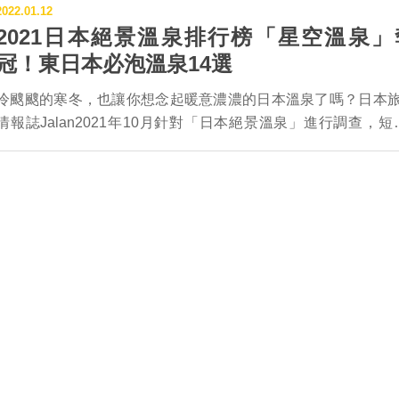
，4分
福，這次要推薦王子大飯店中位於上信越國立公
2022.01.12
2021日本絕景溫泉排行榜「星空溫泉」
是漫山
的3間超優質滑雪度假中心給大家。上信越國立
遠眺磐
包含群馬、長野、新潟三個高山、高原集結的縣
冠！東日本必泡溫泉14選
大地的
日本知名的豪雪地帶，因此雪量充沛且雪質極佳
冷颼颼的寒冬，也讓你想念起暖意濃濃的日本溫泉了嗎？日本
▌新
去也曾在長野舉辦過冬季奧林匹克呢！ 此外，
情報誌Jalan2021年10月針對「日本絕景溫泉」進行調查，短
苗場龍
還有豐富的溫泉跟觀光資源，可說是冬季度假首
天，湧進1,005位20～50歲日本住民熱情回覆。 根據調查，日本網
，單趟車
啊～ 熱愛滑雪的粉絲不用再思考，行李收了就
友最想去一次看看的絕景溫泉為能夠享受滿天星斗的「星
紅黃色
吧！此外，這些度假中心不僅可以一個人去、兩
泉」，亞軍為擁覽海天一色絕景的「無邊際溫泉」，第3、4名
「二居
去，是連親子旅行都很適合入住享受的滑雪度假
感受到滿滿季節感的「雪見溫泉」、「櫻花X紅葉溫泉」。再
俯衝的
喔～快一起看下去吧！ 長野｜志賀高原王子大飯店
是擁有遼闊視野的「全景溫泉」。 本篇依照上述5大主題，介紹
同時享
｜日本最大、雪質最優，順遊雪猴泡溫泉♨ 志賀高
Jalan編輯部嚴選的東日本地區絕景溫泉，愛泡溫泉的你，快將
苗場龍纜
原王子大飯店分為東館、南館、西館，三個館的
方收編至旅行清單吧 •̀.̫•́✧ TOP 1 星空溫泉 ▌長野 Yurui之宿惠
各有不同，從奢華到家庭房型都有，選擇極為豐
山 星海下泡湯的首選！「Yurui之宿惠山」位於能夠看見日本
三館都位於燒額山滑雪場中，其中南館更與第二
星空的阿智村，是一間可享用傳統圍爐裏料理、享受美人湯的
直通，對於滑雪者來說極為便利，穿戴好從飯店
溫泉旅館。這裡不但能遠眺晝神溫泉鄉、南信州群山，夜晚抬
就能直接開滑！ ▲從南館房間內看出去，寬廣雪道
是滿天星斗，超浪漫！ 長野 Yurui之宿惠山（ユルイの宿 恵山）
一路往山頂延伸。 ▲不滑雪單純想欣賞風景的話，