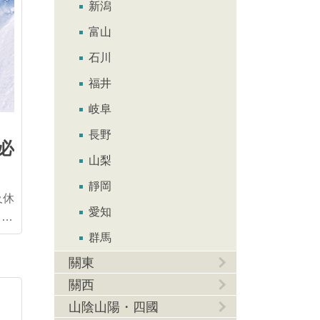
新潟
富山
石川
福井
岐阜
長野
必
山梨
靜岡
及休
愛知
84
、滑
群馬
供從
關東
關西
灰塵
山陰山陽・四國
子大