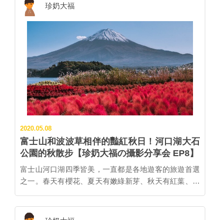
的紅葉街道、各式各樣的攤販，而日落後還有夜間點
珍奶大福
山梨縣甲州市勝沼町山931-1 官網：請點我
燈，熱鬧非凡。 ▲楓葉迴廊。 此外，這裡距離熱門的
波波草打卡點「大石公園」也很近，搭車不到10分鐘就
能到，相當適合兩個景點一次安排。 ▲大石公園是可以
同時把波波草、河口湖、富士山拍入框的絕佳場所。
2022富士河口湖紅葉祭 期間：10月29日～11月23日 交
通：富士急行線河口湖站搭乘河口湖周遊巴士（Red
Line） ※點我看活動官網。 ▌延伸閱讀 ▌富士山 x 河口
湖 x 掃帚草 大石公園超實用拍照技巧
2020.05.08
富士山和波波草相伴的豔紅秋日！河口湖大石
公園的秋散步【珍奶大福の攝影分享会 EP8】
富士山河口湖四季皆美，一直都是各地遊客的旅遊首選
之一。春天有櫻花、夏天有嫩綠新芽、秋天有紅葉、冬
天能見雪，而這樣平淡的日常都少不了日本聖山 ——
富士山靜靜佇立在大地，安穩陪伴圍繞著山林生活的人
們。有人說一見到富山就能不由自主地感受到幸福，編