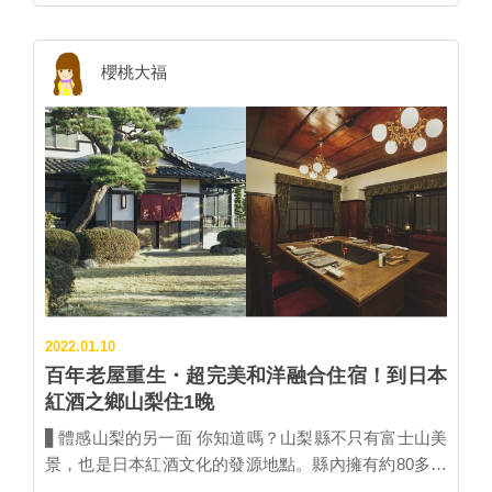
溫泉」進行調查，短短4天，湧進1,005位20～50歲日本
住民熱情回覆。 根據調查，日本網友最想去一次看看的
絕景溫泉為能夠享受滿天星斗的「星空溫泉」，亞軍為
櫻桃大福
擁覽海天一色絕景的「無邊際溫泉」，第3、4名為能感
受到滿滿季節感的「雪見溫泉」、「櫻花X紅葉溫
泉」。再來則是擁有遼闊視野的「全景溫泉」。 本篇依
照上述5大主題，介紹Jalan編輯部嚴選的東日本地區絕
景溫泉，愛泡溫泉的你，快將這些地方收編至旅行清單
吧 •̀.̫•́✧ TOP 1 星空溫泉 ▌長野 Yurui之宿惠山 星海
下泡湯的首選！「Yurui之宿惠山」位於能夠看見日本最
美星空的阿智村，是一間可享用傳統圍爐裏料理、享受
美人湯的日式溫泉旅館。這裡不但能遠眺晝神溫泉鄉、
南信州群山，夜晚抬頭便是滿天星斗，超浪漫！ 長野
2022.01.10
Yurui之宿惠山（ユルイの宿 恵山） 交通：JR飯田站／
百年老屋重生・超完美和洋融合住宿！到日本
JR天龍峽站搭乘免費接駁巴士前往（需事先預約） ▌山
紅酒之鄉山梨住1晚
梨 Hottarakashi溫泉 海拔...
▋體感山梨的另一面 你知道嗎？山梨縣不只有富士山美
景，也是日本紅酒文化的發源地點。縣內擁有約80多間
酒莊，其中半數聚集在甲州市，從古民家住宿設施「古