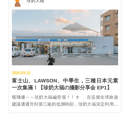
珍奶大福
輯自從親自拜訪過這座聖山之後，一直都覺得，這絕對
是真的啊！ 今天把季節稍微快轉到涼爽的秋日。11月中
的太陽雖然熾烈，但其實氣溫已經低於攝氏 10 度了，
河口湖周邊也被艷麗的楓葉染紅得極致，濃濃秋意在空
氣中縈繞，畫面所及之處幾乎都是暖色的紅橙黃色系，
除此之外眼球抓不出其他顏色了。 而富士山與圓滾滾的
紅色掃帚草一起入鏡的地方，就在河口湖的「大石公
園」。 艷紅秋日 x 富士山 x 大石公園 x 掃帚草！ 位於
富士山河口湖的大石公園一年四季都盛開著不同的花
朵，而 11 月上旬的秋日剛好是公園裡掃帚草的最佳觀
2020.03.31
賞期。公園占地並不算非常廣大，但因為交通便利，不
富士山、LAWSON、中學生，三種日本元素
管是自駕或是搭乘河口湖周遊巴士都能抵達，加上花朵
一次集滿！【珍奶大福の攝影分享会 EP1】
艷麗，讓這裡成為河口湖周邊的超人氣景點之一，充滿
了來往的人群。 看到紅紅圓圓的掃帚草，大家一定馬上
喔嗨優～～珍奶大福編登場！！🥤 在這個全球旅遊
會想到日本另一個有名的景點，也就是位於茨城縣的國
建議通通升到第三級的低潮時刻，珍奶大福決定利用每
營常陸海浜公園吧！雖然大石公園的掃帚草數量並沒有
週一大家上班通勤的 Monday Blue 時間（不用特別強
像國營常陸海浜公園那麼壯觀，但有看到大石公園後面
調），跟大家分享一些以前在日本各地趴趴走時拍的照
的那座超大 mountain 在跟你 say hello 嗎XD 總之兩個
片（現在不可以趴趴走了哦❤️） 有機會的話也會分