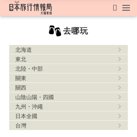
去哪玩
北海道
東北
北陸・中部
關東
關西
山陰山陽・四國
九州・沖繩
日本全國
台灣