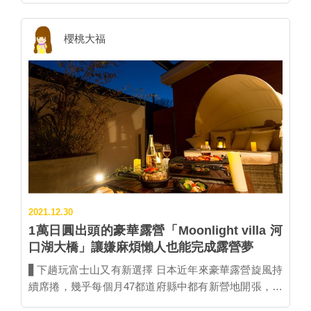
民家Rufu蔦之家」出發車程只要5分鐘就能抵達，最適
合安排一趟深度玩山梨的紅酒之旅！ ▲古民家Rufu蔦之
櫻桃大福
家於2021年12／25開幕。 圖：株式会社るうふ／提供
主打日式、西洋雙重風情相容的「古民家Rufu蔦之家」
曾經是日本知名企業家小佐野賢治的老家，整頓後成為
住宿設施重新開放。最多容納8人同住，搭配鐵板燒創
意料理的1泊2食方案，每人30,800日圓起（只含早餐則
為26,200日圓起）。 ▲外觀為日式建築，內部卻有裝潢
華麗的餐廳等洋派空間。 圖：株式会社るうふ／提供
▲同時也具備榻榻米與日式拉門等，一趟住宿就能感受
雙重風情。 圖：株式会社るうふ／提供 ▋嘗山梨紅酒
感受古今魅力 負責營運旅館的古民家Rufu，主打旗下每
2021.12.30
棟設施都有結合當地文化的獨特體驗。「古民家Rufu蔦
1萬日圓出頭的豪華露營「Moonlight villa 河
之家」推出試飲使用山梨縣產甲州葡萄釀造的3款美
口湖大橋」讓嫌麻煩懶人也能完成露營夢
酒、前往酒莊體驗酒標DIY或使用日式茶杯來品味紅酒
等，讓住客感受彷彿穿梭回釀酒產業興起的初期。 ※未
▋下趟玩富士山又有新選擇 日本近年來豪華露營旋風持
成年請勿飲酒。飲酒過量，有礙健康。 ▲喝紅酒不用高
續席捲，幾乎每個月47都道府縣中都有新營地開張，在
腳玻璃杯？館內專程打造懷舊同款茶杯，體驗過往當地
2021年12月中旬登場的「Moonlight villa 河口湖大橋」