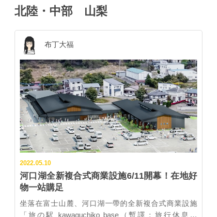
北陸・中部
山梨
布丁大福
2022.05.10
河口湖全新複合式商業設施6/11開幕！在地好
物一站購足
坐落在富士山麓、河口湖一帶的全新複合式商業設施
「旅の駅 kawaguchiko base（暫譯：旅行休息站