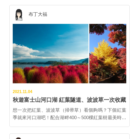
民眾生活風貌。 圖：株式会社るうふ／提供 ▲紅酒使
位於富士山腳下，距離JR河口湖站車程約5分鐘，漫步
用山梨栽培的甲州葡萄釀造，值得遊客細細品味。
10分鐘就能抵達河口湖畔的大池公園。 ▲別墅等級的豪
布丁大福
圖：株式会社るうふ／提供 ▋住客專屬鐵板燒晚宴 晚餐
華露營，真的好想去體驗！ 圖：ムーンライトヴィラ
提供專人現場烹調的鐵板燒創意料理，能大啖牛排、番
河口湖大橋／提供 ▋獨棟villa空間，1萬日圓出頭就能住
茄起司鍋或甲斐信玄雞、富士櫻豬肉、山梨縣有機蔬菜
與常見的半透明景觀巨蛋帳篷不同，這裡主打使用移動
等。再搭配上當地酒莊的美酒與美食一起共舞，讓身心
式房屋打造的獨棟小villa，床鋪、衛浴、冷暖氣、迷你
靈都大滿足。 ※未成年請勿飲酒。飲酒過量，有礙健
廚房與客廳通通有，輕鬆就能享受露營樂趣。 ▲迷你客
康。 ▲美味的鐵板燒創意料理。 圖：株式会社るうふ
廳的設計結合富士山、天空、櫻花等元素，每棟造型都
／提供 ▲菜單隨季節更動，能品嘗山梨最鮮時令風
不太相同。 圖：ムーンライトヴィラ河口湖大橋／提
味。 圖：株式会社るうふ／提供 ▋夜晚還能這樣過 占
供 雖然營區目前不供餐，但相關的烤肉設備超齊全，住
地寬廣的「古民家Rufu蔦之家」擁有前庭、後院雙空
客只要自己購買食材，就能體驗在露天陽台邊烤肉邊欣
間，晚餐後能三五好友圍繞著篝火聊天，或到2樓的家
賞美麗星空，雙人入住不含餐，每人每晚10,400日圓
庭劇院休憩片刻。文青派則能去書齋認識企業家小佐野
2021.11.04
起。 ▲美食、星空與懶人沙發作伴的夜晚也太愜意
賢治的一生，在充滿懷舊風味的陶器浴池舒適泡澡後，
秋遊富士山河口湖 紅葉隧道、波波草一次收藏
啦！ 圖：ムーンライトヴィラ河口湖大橋／提供 ▲怕
自由享受山梨美麗夜晚。 ▲和洋兼容的家庭劇院，呈現
去露營的晚上總睡不好？超舒適床舖等你來躺！ 圖：
想一次把紅葉、波波草（掃帚草）看個夠嗎？下個紅葉
出木造古民家的另一風貌。 圖：株式会社るうふ／提
ムーンライトヴィラ河口湖大橋／提供 ◎Moonlight villa
季就來河口湖吧！配合湖畔400～500棵紅葉樹最美時刻
供 ▲精緻小巧的「陶器浴池」。 圖：株式会社るうふ
河口湖大橋（ムーンライトヴィラ河口湖大橋） 交通：
所舉辦的「富士河口湖紅葉祭」，2022年10月29日登
／提供 ◎古民家Rufu蔦之家（古民家宿るうふ 蔦之
JR河口湖站車程約5分。 地址：山梨縣南都留郡富士河
場，以「楓葉迴廊」為主會場，周邊擁有綿延1.5公里長
家） 交通：JR勝沼葡萄鄉站出發，車程約5分。 地址：
口湖船津309-2 官網：請點我