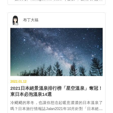
kawaguchiko base）」即將於6月11日開幕。 ▲「旅行
休息站 kawaguchiko base」網羅在地蔬果、地方特產、
原創商品，另有餐廳、咖啡廳，非常適合作為旅行的中
布丁大福
繼站。 設施內的「ASAMA市場」匯集當地新鮮蔬菜、
地方工藝品、土產等，另將設立能舉行活動的多元空
間，並計畫定期舉辦市集，推廣當地人的創作。而餐廳
也會提供多款在地美食，讓旅人一嘗道地美味。
▲「ASAMA市場」內部空間。 除此之外，由日本人氣
釀酒師「鷹野HIRO子」參與企劃的河口湖首座葡萄酒
廠預計在8月開幕，而供豪華露營用的住宿設施亦將在
2023年春季開業，屆時這裡將成為集結購物美食、休閒
觀光、露營住宿的新魅力景點。下回安排河口湖旅行
時，不妨一併排入行程中。 ▲從河口湖附近眺望的富士
2022.01.12
山美景。 …
2021日本絕景溫泉排行榜「星空溫泉」奪冠！
東日本必泡溫泉14選
冷颼颼的寒冬，也讓你想念起暖意濃濃的日本溫泉了
嗎？日本旅行情報誌Jalan2021年10月針對「日本絕景