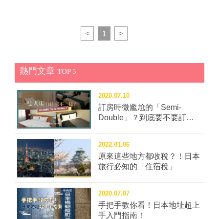
地方各有各的美啦理性勿戰！（快速作結） 秋天的大石
享一些拍出美照的小技巧，緩解一下大家星期一的鬱悶
公園除了渾圓飽滿的紅色掃帚草，也有芒草等其他植物
（反應好的話這個專欄才不會被腰斬ʕ•ᴥ•ʔ） 午後雲朵
一起製造秋意。 #河口湖大石公園 地址： 山梨縣南
被微微染紅，富士山從 LAWSON 後頭害羞露臉，剛放
<
1
>
都留郡富士河口湖町大石2525-11 交通： 河口湖站
學的中學生輕巧地從畫面中滑過，三種日本代表性物件
搭乘「河口湖周遊巴士」抵達河口湖自然生活館站 小技
的前、中、後景的絕妙組合，在柔柔斜陽下彼此閃耀。
巧： 繼續往下看吧！ ▋技巧一 ：利用艷紅的楓葉當前
未來去河口湖的讀者不要錯過這個非常平和的點哦🥳
熱門文章
景！ 純粹拍攝風景之外，如果想幫家人、朋友、男女朋
TOP 5
🥳 #景點資訊 地點： 搜尋LAWSON河口湖駅前店就
友拍，也可以試著利用楓葉當前景，掃帚草與富士山作
找得到囉 小技巧： 午後黃昏拍光線更柔和，也有機會
為後景，襯托出中間的人物哦！ （照片提供｜
2020.07.10
拍到晚霞哦！
@uuu_fish） ▋技巧二 ：調整一下拍攝角度，讓掃帚草
訂房時微尷尬的「Semi-
看起來密集一點！ 圓圓的掃帚草其實並不是每顆都緊緊
Double」？到底要不要訂這
種房型？
相依，但如果將拍攝角度放低一點，掃帚草也會看起來
比較密集沒有縫隙，拍起來會有一種無限延伸的紅的感
2022.01.06
覺。 （照片提供｜@y9uuuuuu） 相信喜歡日本旅行的
原來這些地方都收稅？！日本
讀者心中都有一個富士夢，覺得一生至少要親眼看到富
旅行必知的「住宿稅」
士山一次，日本旅行才算完整。 把這些拍攝小技巧存起
來，挑個晴朗涼爽的秋天，朝著富士山河口湖出發
2020.07.07
吧！！
手把手教你看！日本地址超上
手入門指南！