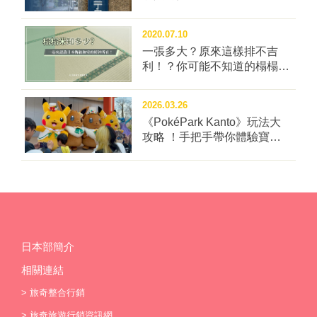
2020.07.10
一張多大？原來這樣排不吉
利！？你可能不知道的榻榻米
冷知識四問！
2026.03.26
《PokéPark Kanto》玩法大
攻略 ！手把手帶你體驗寶可
樂園：關都
日本部簡介
相關連結
>
旅奇整合行銷
>
旅奇旅遊行銷資訊網