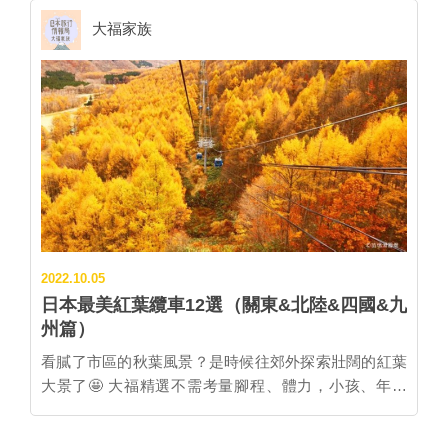
舊有的理髮店所改裝的咖啡館，淺藍色的外觀非常可
將山頭染上喜氣的顏色。從海拔234公尺的山丘上還可
過去的明治至昭和時代初期，是外國人喜愛的避暑勝
長崎站周邊 為配合西九州新幹線的開通，長崎車站於
愛。 ｜延伸閱讀｜長崎旅行系列 本文圖片提供：長崎
大福家族
眺望北九十九島、平戶島等絕美風景。公園裡另設有長
地，因此有別於傳統的和風溫泉街，雲仙溫泉街上充滿
2020年3月28日全面高架化，相關業務也移轉到全新的
縣觀光連盟、豪斯登堡；文章未經授權同意不得轉載。
達100公尺的滾輪溜滑梯等遊樂設施，以及提供餐食的
了各種復古西洋風情建築。高聳的地形也帶了冬日限定
長崎車站大樓，為第五代的長崎車站，並以長崎的全新
©HuisTenBosch
遊客中心，也非常適合親子出遊。 ▲10萬株杜鵑盛開的
的美景「霧冰」，凝結在樹枝上的冰雪結晶是當地高山
陸上玄關身分，送往迎來四面八方的遊客。新長崎車站
花田風景美不勝收。 ▲長串山公園中也有長達100公尺
上難得一見的絕美風景。 ▲雲仙霧冰的絕美風景。 圖
將當地的山海特色景觀融入視野內，從月台就能眺望到
的滾輪溜滑梯等遊樂器具，深受小朋友歡迎。 🗺SPOT
片提供：長崎縣觀光連盟 每年2月在雲仙溫泉鄉舉辦的
開港已有450年歷史的長崎港以及姿態優美的女神大
MAP🗺 長崎縣在台活動情報 ■SOGO百貨台北忠孝館
雲仙霧冰點燈節就是以霧冰為主題的點燈活動，今年於
橋。此外，由於長崎站為始發站，這裡還能拍攝到列車
12F「日本物產展」2023/3/21~4/5 長崎縣將於3月21日
2月4日至25日間舉辦。除了夜晚的溫泉街上會點燈之
並列的正面照片，是鐵道迷不能錯過的角度。 ▲全新的
至4月5日，參加SOGO百貨台北忠孝館的日本物產展，
外，活動期間的每周六晚間9點還會施放煙火。在滿天
長崎車站外觀。 圖片提供：長崎縣觀光連盟 ▲停靠於
販售多種長崎縣物產，包括長崎蛋糕及不到當地就難以
星斗與璀璨花火包圍下，泡著暖呼呼的露天溫泉，可說
新長崎站月台的西九州新幹線海鷗號。 圖片提供：長崎
品嘗到的鮮美魚板等。持有快樂購卡在長崎物產區消費
是極致的享受。 ▲雲仙霧冰點燈節期間，每周六晚上都
縣觀光連盟 ▲新(上)舊(下)長崎站的止衝擋。 圖片提
滿1,000元以上，就有機會參加抽獎，獲得雙人台灣虎航
能欣賞到煙火秀。 圖片提供：長崎縣觀光連盟 ■不用任
2022.10.05
供：長崎縣觀光連盟 長崎車站及其周圍也陸續有新設施
台北—福岡來回機票及長崎市稻佐山觀光飯店一泊二食
意門也能一秒到歐洲！豪斯登堡「白銀世界」 提到彩
日本最美紅葉纜車12選（關東&北陸&四國&九
進駐，包括2021年11月落成的「出島MESSE長崎」，
雙人住宿券、雙人JR北部九州版5日鐵路周遊券。 ▲從
燈，就不能漏掉至今已蟬連日本全國彩燈排行榜綜合娛
州篇）
是長崎首座大型展覽會場，能夠對應各式博覽會等活
長崎市稻佐山觀光飯店可以俯瞰世界新三大夜景！ 圖片
樂部門10年冠軍的霸主「豪斯登堡」！不僅限於冬季，
動。位於出島MESSE長崎旁的「長崎希爾頓飯店」於
看膩了市區的秋葉風景？是時候往郊外探索壯闊的紅葉
提供：長崎市稻佐山觀光飯店 ■長崎好味旅講座
一年四季皆有不同主題，令人能時刻享受彩燈的美景。
2021年11月開幕後，2024年初還有位於新長崎站大樓高
大景了🤩 大福精選不需考量腳程、體力，小孩、年長
2023/3/26(日) 旅遊的動力少不了美食！配合長崎縣物產
冬天限定的「白銀世界」更是瞬間將遊客帶往積雪的歐
樓層的「長崎萬豪酒店」落成。長崎站內的「長崎街道
者、沒有運動習慣的人都能安排的「日本12大紅葉纜
展，長崎縣也舉辦了美食觀光講座，現場除了介紹必吃
洲城鎮中，彷彿從空中流洩而下的絕美動感極光彩燈秀
海鷗市場」則是今年3月剛開幕全新商場，裏頭網羅了
車」，本篇介紹關東、北陸、四國、九州地區的紅葉纜
長崎美食外，也將分享最新的觀光資訊。同時更空運多
也是必拍景點之一。豪斯登堡的彩燈活動期間較長，即