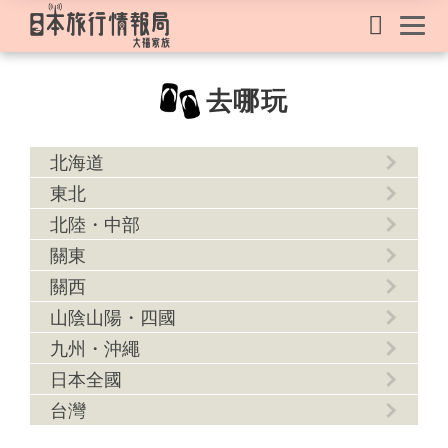
去哪玩
北海道
東北
北陸・中部
關東
關西
山陰山陽・四國
九州・沖繩
日本全國
台灣