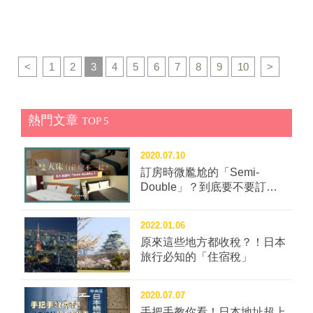
長崎的各種特產，以遊客最愛的伴手禮店跟餐廳為中
車，快來看看有哪些地方值得去！ ▌關東 那須紅葉纜
款長崎美食，提供來場者試吃，以及各種長崎縣魅力體
日起至2023年2月24日，造訪長崎時千萬別錯過！ ▲在
心，一共有54間店鋪，是必逛必買之處。 ▲長崎希爾頓
車 栃木縣北端的那須高原，不只是關東避暑勝地，9月
驗活動等。另外，抽獎活動中也將送出稻佐山觀光飯店
銀白色的彩燈的妝點下，豪斯登堡園區彷彿降下一層瑞
飯店，後方便是「出島MESSE長崎」。 圖片提供：長
下旬起也能欣賞綠葉、黃葉、紅葉相互交織的秋色美
住宿券、豪斯登堡入場券及各種長崎好禮！ <活動詳情
雪。 圖片提供：豪斯登堡 此外，園內還有12月甫落
崎希爾頓飯店 ▲長崎街道海鷗市場是網羅了長崎最齊全
景。以那須纜車山麓站為起點，4分鐘的纜車旅程就像
> ｜延伸閱讀｜長崎旅行系列 ※本文圖片由長崎縣觀光
成、日本首座三層樓高天空旋轉木馬，高度達15公尺！
<
1
2
3
4
5
6
7
8
9
10
>
伴手禮的商店，還有許多餐飲店。 圖片提供：長崎縣觀
在空中漫步般，放眼望去盡是漫山紅葉。天氣好的話，
連盟、佐世保市提供，未經同意不得轉載。
可以選擇自己喜歡的樓層及駿馬或馬車等，享受居高臨
光連盟 ▊稻佐山山頂區域 長崎夜景名列世界新三大夜
也能至附近的茶臼岳山頂遠眺磐梯山、日光連山、關東
下的歐洲城鎮風景。 ▲日本第一座三層樓高的「天空旋
景、日本三大夜景，是造訪長崎時不能錯過的必看景
平原，享受在高處鳥瞰大地的樂趣。 【2022紅葉纜車】
轉木馬」誕生！ 圖片提供：豪斯登堡 ■黑鮪魚（新上五
熱門文章
點。稻佐山山頂區域「INASA TOP SQUARE」於2021
TOP 5
9月17日～11月6日 ▌新潟 苗場龍纜車 連結苗場高原
島町） 長崎縣養殖黑鮪魚的生產量高居日本第一，其中
年7月翻修後重新開幕， 包含能欣賞到長崎夜景的景觀
至田代高原的苗場龍纜車，全長5,481公尺，為日本最長
新上五島町的海水環境特別適合黑鮪魚生長，更因峽灣
餐廳「ITADAKI」、漢堡店「INASA BURGER」及咖啡
2020.07.10
的纜車，單趟車程約25分鐘。沿途可從車窗俯瞰滿山遍
地形海流速度快，在此養育的黑鮪魚肉質格外緊實。另
店「INASA COFFEE」三間全新餐飲設施，以長崎在地
訂房時微尷尬的「Semi-
野的紅黃色秋葉，也會行經閃耀著祖母綠色澤的神秘湖
外，產地優勢便是能品嘗到未經冷凍的極新鮮黑鮪魚，
食材為主軸，提供各種長崎美食。 ▲稻佐山山頂的
Double」？到底要不要訂這
泊「二居湖」，在「14號柱」附近還能體驗突然向下俯
可說是老饕們必訪的鮪魚聖地。 ▲來到新上五島町能品
種房型？
INASA TOP SQUARE。 圖片提供：長崎縣觀光連盟 想
衝的快感，就好像要衝向紅葉世界般～是能在空中同時
嘗到最新鮮的黑鮪魚滋味。 圖片提供：長崎縣觀光連盟
前往稻佐山山頂，可選擇搭乘長崎纜車或是2020年1月
享受大地美景、刺激感的賞楓方式。 【2022苗場龍纜
2022.01.06
■牡蠣(佐世保市、諫早市) 島嶼密度日本第一的九十九
底開始運行的長崎稻佐山軌道車。長崎纜車的車廂四周
車】10月8日～11月6日 ▲©苗場スキー場。 ▶▶日本最
原來這些地方都收稅？！日本
島特別適合牡蠣的養殖，充分吸收來自大地養分的「九
皆為透明的玻璃，不管站在哪個方位，都能清楚眺望到
旅行必知的「住宿稅」
大規模的度...
十九島牡蠣」，尺寸雖小，但口味濃厚而受到好評。而
長崎市的風景。此外，遊客也可搭乘公車前往稻佐山中
諫早市小長井町的「小長井牡蠣」，則是由有明海營養
腹停車場後，轉乘長崎稻佐山軌道車前往稻佐山山頂展
2020.07.07
豐富的海水所養殖，體型大顆飽滿，燒烤過也不會縮
望台，透過兩種不同交通工具，欣賞不同角度的風景。
手把手教你看！日本地址超上