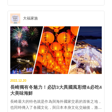
在長崎市內六處觀光設施出示「長崎‧佐世保‧豪斯登堡
上旬，都能欣賞到櫻花綻放的盛況。此外，除了櫻花之
高速巴士套票」乘車券便可以優惠價格購票。除了欣賞
外，長崎縣內更有許多不同的花卉可以欣賞，包括近年
稻佐山夜景時必搭的長崎纜車、世界遺產哥拉巴園外，
來人氣大漲的紫藤花等，一整個春天都能在百花撩亂中
大福家族
還有軍艦島數位博物館、原爆資料館、長崎歷史文化博
愉悅地度過。 賞花必看就屬櫻花！大村公園 ・花
物館、長崎市舊香港上海銀行長崎支店紀念館等，能夠
期：３月下旬～４月上旬 大村公園為玖島城的遺跡，是
深入了解長崎歷史文化。於佐世保車站內的佐世保觀光
日本櫻花名所百選及日本歷史公園百選之一，為長崎縣
情報中心可兌換免費小禮物，九州銘果商店則享有95折
首屈一指的賞花景點，能欣賞到櫻花與石牆、板敷櫓相
優惠。 ▲哥拉巴園中舊哥拉巴宅邸為世界遺產之一，翻
映的和風美景。這裡有超過2000株以上的櫻花，將公園
新後於2021年重新開放參觀。 夏天來長崎玩什麼?首推
內妝點得如詩如畫。當地獨有的櫻花品種「大村櫻」接
豪斯登堡的「光與運河的夏季節日」，以歐洲建築為背
在染井吉野櫻之後開花，最大特色是從60片至200片不
景，伴隨著精彩的投影表演與燦爛煙火，緩緩上升的無
等的花瓣，因此盛開時就像一朵粉紅的迷你繡球花，極
數天燈風景絕對令人難忘。白天則能欣賞到蔚藍天空
為可愛。 ▲夜間點燈的櫻花隧道。 ▲花瓣數量十分驚
下，荷蘭風車與向日葵花海的壯觀景象；夏季限定的戶
人的大村櫻。 🗺SPOT MAP🗺 賞花新寵兒紫藤！藤
外超大型露天泳池及滑水道，更是清涼消暑！ ▲豪斯登
2022.12.20
山神社 ・花期：4月上旬～5月上旬 彷彿動畫《鬼滅之
堡的光與運河的夏季節日從即日起至9月10日為止。
長崎獨有冬魅力！必訪3大異國風彩燈&必吃4
刃》中的「藤襲山」重現一般，藤山神社中四面八方都
©HuisTenBosch ▲豪斯登堡的夏夜游泳池不僅清涼消
大美味海鮮
被紫藤花海包圍的場景令人驚豔！穿過朱紅色鳥居就是
暑，搭配煙火及周邊彩燈，讓樂趣更上一層樓。
一片綿延的紫藤花海，境內有野田藤、白藤等共５個品
長崎最大的特色就是作為與海外國家交易的首衝之地，
©HuisTenBosch 此外，距離長崎市車程30分鐘的伊王島
種，其中超過800年歷史的大藤極為壯觀，是長崎縣天
也同時傳入了各國文化，與日本本身文化交融後，激盪
上，有座i+Land nagasaki娛樂渡假村，可配合旅行方式
然紀念物。藤花盛開時不僅美麗，空氣中還會飄散著淡