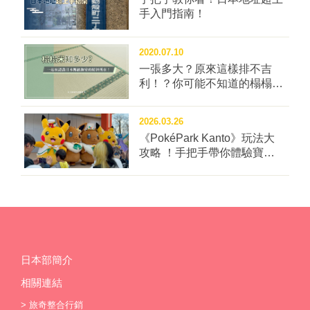
小。 ▲九十九島牡蠣雖然較小顆，但鮮味濃厚。 圖片
▲從四面皆透明的長崎纜車上能夠盡享璀璨的長崎夜
手入門指南！
提供：長崎縣觀光連盟 ▲小長井牡蠣甘甜肥美，是秋冬
景。 圖片提供：長崎縣觀光連盟 ▲長崎稻佐山軌道車
不能錯過的鮮味。 圖片提供：長崎縣觀光連盟 ■野生比
提供另一個上山賞夜景以及眺望長崎市風景的選擇。 圖
2020.07.10
目魚（平戶市） 比目魚肉質細緻、油脂豐富，加上產量
片提供：長崎縣觀光連盟 ▊哥拉巴園 位於南山手山坡上
一張多大？原來這樣排不吉
稀少，在日本料理中也屬於高級食材。而平戶市的野生
的哥拉巴園內保存了6棟明治時期的西洋建築，從這裡
利！？你可能不知道的榻榻米
比目魚產量可是數一數二，每年產季的1～3月會在舉辦
俯瞰長崎港的視野十分遼闊，彷若西洋庭園的異國風情
冷知識四問！
「平戶比目魚祭」，在市內可品嘗到生魚片、涮涮鍋等
是吸引遊客的特色之一。園區內的「舊哥拉巴宅邸」為
多樣料理手法。 ▲平戶野生比目魚做成各種料理都十分
2026.03.26
日本現存最古老的木造洋房，同時也是世界遺產。2019
美味。 圖片提供：長崎縣觀光連盟 ■野生褐石斑魚（平
《PokéPark Kanto》玩法大
年1月起進行了將近3年的整修工程，終於在2021年11月
攻略 ！手把手帶你體驗寶可
戶市） 肉質有彈性，富含膠原蛋白的「褐石斑魚」，因
完工重新開放，包括屋頂、外觀及屋內展示全部煥然一
樂園：關都
野生的漁獲量不多，是稀有的高級魚。野生褐石斑魚的
新。 ▲舊哥拉巴宅邸的屋頂下方構造工法細緻，怎麼看
產地平戶市在每年11～1月會舉辦「平戶野生褐石斑魚
都不膩。 圖片提供：長崎縣觀光連盟 在哥拉巴園內可
火鍋祭」，遊客能在市內的餐廳、旅館等，用產地特有
以換上西洋禮服，在園區內拍下各種紀念照之外，也可
的划算價格品嚐！ ▲天冷時來一鍋野生褐石斑魚鍋，養
前往日本西洋料理的先驅餐廳「自由亭」喝下午茶、吃
顏又暖胃！ 圖片提供：長崎縣觀光連盟 ｜延伸閱讀｜
長崎蛋糕，或是品嘗重現當年經典滋味的牛肉燴飯等。
長崎旅行系列
▲哥拉巴園內可租借西洋禮服拍照。 圖片提供：長崎縣
日本部簡介
觀光連盟 ▲在自由亭內能品嘗到重現當年西餐滋味的餐
相關連結
點。 圖片提供：長崎縣觀光連盟 ▊雲仙溫泉 知名星野
>
旅奇整合行銷
集團在日本全國展開的溫泉旅館品牌「界」也將插旗雲