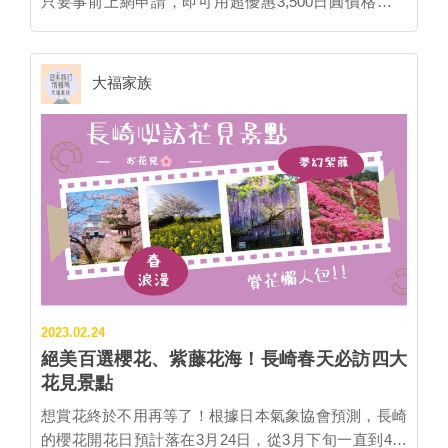
只要事前上網申請，即可用超優惠3,500日圓價格購買
「長崎‧佐世保‧豪斯登堡高速巴士套票（とりっぷきっ
ぷ）」。此套票包含3張高速巴士及1張路線公車的單程
票，各自購買要價7,340日圓，套票價也要5,500日圓，
大福家族
只要事前上網登記，等於比半價還優惠！彈性的組合讓
行程安排更順暢，可盡情享受長崎之旅。 只要購買台灣
虎航的台灣—福岡機票，即可透過活動網頁線上登記，
抵達福岡機場後，於機場內的巴士售票處出示信件畫面
便能用3,500日圓的優惠價格購買「長崎‧佐世保‧豪斯登
堡高速巴士套票」。 ▲可搭乘長崎纜車上山欣賞名列世
界新三大夜景之一的長崎夜景。 票券內容共有4張，包
括福岡—長崎、福岡—佐世保／豪斯登堡、長崎—佐世
保／豪斯登堡的3張高速巴士單程票外，另有佐世保—
豪斯登堡的路線公車單程票。高速巴士除長崎—佐世保
2023.02.24
間不需預約之外，其他路線都需要在乘車前於售票處或
絕美百選櫻花、紫藤花海！長崎春天必訪四大
官網預約座位；路線巴士則不需預約可直接搭乘。車票
花見景點
於購買日起的10天內有效，可以依照喜好，靈活安排旅
行路線及停留天數。 ▲軍艦島數位博物館能參觀到當年
想賞花終於不用再等了！根據日本氣象協會預測，長崎
島上的風景及許多文物，圖中為軍艦島吉祥物。 此外，
的櫻花開花日預計落在3月24日，從3月下旬一直到4月