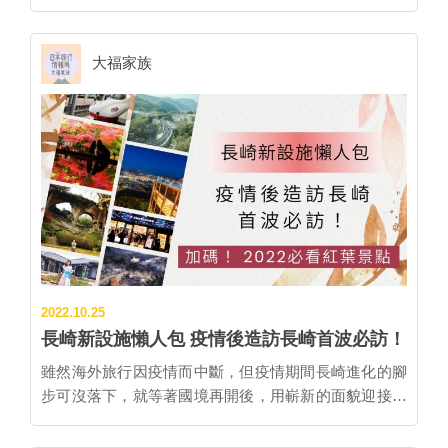
出更豐富的色彩。就連冬季造訪日本時必看的彩燈活
選擇各種海景客房，島上也有許多美食及活動，除了長
雅的花香，此外，夜間還會點燈，增添浪漫氣氛，也滿
動，在長崎也能體驗到異國風情濃厚的彩燈裝飾呢！另
崎海鮮外，也能騎單車造訪分布於島上的自助式咖啡
足了五感。 ▲藤山神社境內可以欣賞到多個品種的藤
外，三面環海的長崎當然少不了美味海鮮，冬季必吃的
大福家族
店，或是來九州最大規模的天然溫泉‧SPA享受泡湯樂
花。 ▲壯觀的藤花景象，吸引許多遊客前來參觀。 🗺
各種海之幸一起介紹給大家！ ■睽違三年！「2023長崎
趣。夜晚則能參加多媒體夜晚漫步的「ISLAND
SPOT MAP🗺 油菜花與櫻花的春日二重奏！白木峰高
燈會」再度隆重登場 揮別疫情，2023年長崎燈會將於1
LUMINA」等，透過多采多姿的活動來度過充實的一
原 ・花期：３月下旬～４月上旬 白木峰高原位於標高
月22日至2月5日舉辦。起源於新地中華街的長崎燈會是
天。 ▲i+Land nagasaki上的咖啡店各有特色，海咖啡就
1,057公尺的五家原岳山腹，占地約1萬平方公尺，雖然
當地冬季最盛大的祭典，更曾吸引超過百萬觀光客前來
位於海灘旁，能夠享受長崎的美麗海景。 ▲ISLAND
海拔僅有330公尺高，視野卻非常良好，能夠眺望到諫
參加。燈會期間，各個會場會裝飾上多達約1萬5千個色
LUMINA利用各種聲光技術，讓夜間漫步變成一場魔幻
早平原、有明海以及遠方的雲仙普賢岳。白木峰高原是
彩鮮豔的燈籠以及各種造型花燈。 ▲長崎燈會裡的各種
之旅。 想吃點涼的，就不能錯過島原半島的傳統消暑甜
當地的賞花勝地，春天有約10萬株的油菜花席捲整片山
花燈。 圖片提供：長崎縣觀光連盟 想看大型花燈以及
品「寒湯圓」。「寒湯圓」是島原市內許多店家都能品
頭，與點綴其中的櫻花互相映襯；秋季則有20萬株的大
生肖花燈，就來湊公園，活動的點燈儀式也在此舉辦；
嘗到的傳統甜品，口感類似台灣的湯圓，加入用當地自
波斯菊盛開，鮮豔花海再搭配上高山與大海的壯觀背
適合親子同遊的動物造型花燈區則位於中央公園會場。
豪的甘甜水質做出來的糖水，冰冰涼涼甚是消暑。推薦
景，美得令人屏息。 ▲白木峰高原春天時金色的油菜花
而傳統圓形燈籠也有不同看點！新地中華街上頭是一整
可至有百年歷史的木造洋風建築「青色理髮館 工房
海非常驚人。 ▲美麗的油菜花與櫻花吸引遊客前來拍
2022.10.25
排的大紅燈籠；中華街北門外的銅座川上則是粉色浪漫
MOMO」或是1915年創業的寒湯圓元祖老舖「銀
照。 🗺SPOT MAP🗺 以九十九島為背景的桃色地
長崎新設施懶人包 疫情後造訪長崎首波必訪！
的燈籠；而經典景點眼鏡橋上頭則是掛著一串串如滿月
水」，除了美味的寒湯圓外，和洋不同的復古建築風情
毯！長串山杜鵑花節 ・花期：４月上旬～5月上旬 位於
的黃澄澄燈籠。 ▲眼鏡橋上的滿月燈籠裝飾。 圖片提
雖然海外旅行因疫情而中斷，但疫情期間長崎進化的腳
更是近來的打卡聖地呢！ ▲老舖銀水所提供的寒湯圓，
佐世保的長串山公園是每年春季的賞花名所，從4月上
供：長崎縣觀光連盟 ▲銅座川上裝飾著粉色燈籠，增添
步可沒落下，就等著國境再開後，用嶄新的面貌迎接海
是元祖的正宗口味。 ▲銀水的店內也非常好拍，是打卡
旬開始約一個月間，有10萬株紅色、粉色的杜鵑花爭相
浪漫氣氛。 圖片提供：長崎縣觀光連盟 ■歐風溫泉街上
內外遊客。解封後造訪長崎時，以下的景點可別錯過。
的聖地之一。 ▲青色理髮館 工房MOMO正如其名，為
綻放，包括嬌小的久留米杜鵑及花朵較大的平戶杜鵑，
的浪漫彩燈 「雲仙霧冰點燈節」 雲仙因地勢較高，在
另外長崎也迎來紅葉季，必看紅葉景點快收進口袋！ ▊