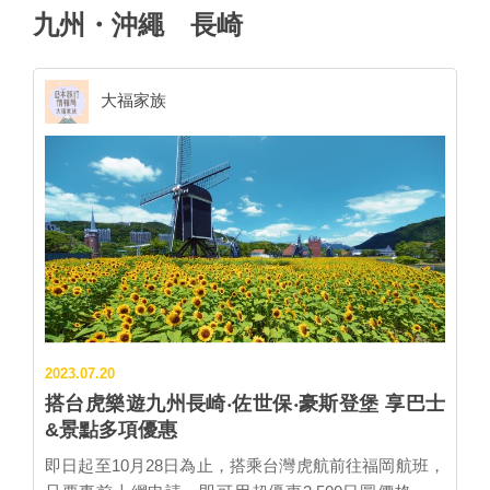
九州・沖繩
長崎
大福家族
2023.07.20
搭台虎樂遊九州長崎‧佐世保‧豪斯登堡 享巴士
&景點多項優惠
即日起至10月28日為止，搭乘台灣虎航前往福岡航班，