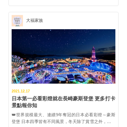
靠長崎市的「長崎站」、諫早市的「諫早站」及大村市
直接衝一波！ ■長崎燈會（長崎市） 2022年2月1日~2
的「新大村站」。長崎站為始發站，全新的第五代長崎
月15日 長崎冬季最盛大的祭典，就是在每年農曆春節期
車站也於2020年3月底啟用，成為完全高架化的車站。
間舉辦的「長崎燈會」。長崎燈會起源於新地中華街，
大福家族
附近也有許多新設施陸續開張，除了去年開幕的長崎希
首次舉行為1987年，並因受到遊客歡迎，於1994年起開
爾頓酒店外，國際連鎖品牌萬豪酒店也預計於2023年登
始擴大規模舉行，成為全國性知名的冬日祭典活動，更
場。 ▲展示於長崎站內的西九州新幹線3號車座椅模
曾吸引超過百萬觀光客前來參加。 ▲長崎燈會有許多不
型。 諫早站同時結合新幹線與原有的JR車站，因此在
同造型花燈，令人眼花撩亂。 長崎燈會中，最大的亮
新幹線開通後，經由諫早站轉乘島原鐵道至雲仙、島原
點就是裝飾在新地中華街、湊公園、眼鏡橋等地，多達
就更加快速。新大村站則預計成為長崎縣的九州新幹線
約1萬5千個色彩鮮豔的燈籠以及各種造型花燈，將長崎
門戶，與境內的長崎機場、長崎高速公路大村交流道等
的夜晚點綴得五彩繽紛。燈會期間中，各種活動也精采
連結成緊密的交通網，便利度可說如虎添翼。 ▲長崎街
展開，包括舞龍表演、皇帝遊行、媽祖出巡等，同時在
道海鷗市場將於3月18日開幕。 （圖片提供：JR九
各個會場也有多種主題花燈展示，整個長崎市中心張燈
州） 因應西九州新幹線的開業，長崎車站周邊也不斷翻
結綵好不熱鬧。 ▲銅座川上裝飾著粉色燈籠，增添浪漫
新，在車站旁就將開設全新商場「長崎街道海鷗市
2021.12.17
氣氛。 造訪長崎燈會，推薦必看兩處燈籠裝飾。首先是
場」，共有54間商店進駐，其中光販售在地伴手禮的店
日本第一必看彩燈就在長崎豪斯登堡 更多打卡
代表性景點眼鏡橋所在的中島川上，掛著一串串黃澄澄
舖就高達27間，提供長崎在地美味的餐飲店也有14間，
景點報你知
有如滿月的燈籠，河川中則漂浮著蓮花、天鵝等的花燈
讓遊客在此就能輕鬆體驗長崎魅力。 市內最大規模的伴
裝飾。另外則為新地中華街旁的銅座川，這裡掛滿了粉
👑世界規模最大、連續9年奪冠的日本必看彩燈～豪斯
手禮專區中，可購買到長崎蛋糕、波佐見燒等特產；在
紅色燈籠，倒映在水面更顯夢幻。而單身男女來此，更
登堡 日本四季皆有不同風景，冬天除了賞雪之外，點綴
長崎首次登場的橫丁區，則集結了海鮮、和牛、地酒等
別忘記前往濱町商店街，這裡擺設了月下老人的花燈，