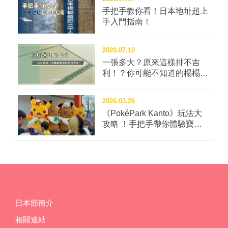
逼真地重現了羽毛、鱗甲，還會擺動身體發出嘶吼聲，
手把手教你看！日本地址超上
活靈活現的樣貌彷彿來到侏儸紀公園。 ▲館內亮點之一
手入門指南！
的機器暴龍。 圖片提供：長崎市恐龍博物館 恐龍博物
館外的兒童廣場設置了恐龍與化石元素的各類型遊樂設
2020.07.10
施，免費供大人小孩拍照玩耍。一旁的水仙之丘公園，
一張多大？原來這樣排不吉
春天有櫻花、夏天有繡球花，冬季還有千萬株水仙花盛
利！？你可能不知道的榻榻米
開的美景，且能遠眺軍艦島，風景十分壯麗。想更了解
冷知識四問！
世界遺產軍艦島，則可來軍艦島資料館了解過去歷史，
2026.03.26
再搭上遊覽船登島親眼體驗其風情。 ▲從水仙之丘公園
《PokéPark Kanto》玩法大
能遠眺到軍艦島。 圖片提供：長崎縣觀光連盟 另外，
攻略 ！手把手帶你體驗寶可
野母崎地區也是日本數一數二的伊勢龍蝦漁場，每年
樂園：關都
8、9月當地會舉辦伊勢龍蝦祭，吸引大批饕客前來品嘗
肉質Q彈、味道濃厚的龍蝦料理，喜歡吃海鮮的人千萬
別錯過！玩累了則可入住5月開幕的飯店「Nomon長
崎」，全館皆為可看見軍艦島的海景房，還有日本罕見
的高濃度碳酸泉溫泉，能夠洗去旅途的疲憊。 ▲野母崎
日本部簡介
伊勢龍蝦祭中，可以品嘗到各種鮮美的龍蝦料理。 圖片
提供：長崎縣觀光連盟 ▊長崎市恐龍博物館 🕒9:00-
相關連結