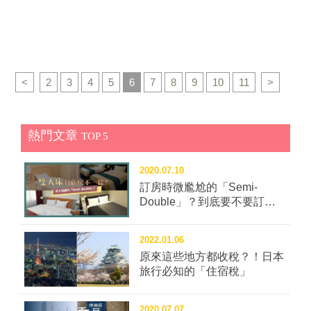
本之後，最具規模的恐龍博物館。館內以在長崎發現、
・閃亮亮彩燈節 2021年11月26日～2022年1月10日 📍
生存的恐龍為主題展開，各種壯觀的標本、擬真的機器
長崎推薦打卡景點 【諫早市】超浪漫愛心銀杏 諫早市
恐龍等，帶給遊客震撼的體驗。博物館與周邊景點合稱
飯盛町內有株愛心造型的銀杏樹，在秋季轉成金黃色格
為「長崎野母崎恐龍公園」，一同順遊行程更加充實。
外迷人，和成列的銀杏林木道相比，反而有著獨特的魅
▲世界最大的霸王龍全身骨骼複製品，高度達13公尺。
力。這棵的銀杏較一般銀杏變色晚，約12月初至12...
<
2
3
4
5
6
7
8
9
10
11
>
圖片提供：長崎市恐龍博物館 長崎半島西海岸的岩層包
含有8,100萬年前恐龍生存時代的「三瀨層」地層，在
2010年發掘到首塊恐龍化石以來，至今已發現1,300塊
熱門文章
TOP 5
以上，是日本國內屈指可數的化石產地。當中最受人注
目的是推估身長9公尺以上，日本最大級的鴨嘴龍肩胛
2020.07.10
骨化石。而在野母崎地區發掘到的化石數量最為豐富，
訂房時微尷尬的「Semi-
因此恐龍博物館便在此地落成。 ▲館內的常設展示室。
Double」？到底要不要訂這
圖片提供：長崎市恐龍博物館 「長崎市恐龍博物館」占
種房型？
地約4,400平方公尺，光是常設展示室，就有約180件標
本。館內不只有日本國內首度發現的大型暴龍牙齒等長
2022.01.06
崎在地化石，也設有體驗區，可用手觸摸真正的三角龍
原來這些地方都收稅？！日本
旅行必知的「住宿稅」
角等。特別的是，這裡還有世界最大的霸王龍全身骨骼
複製品，全長約13公尺，全世界只在長崎看得到！另一
個參觀亮點則是約5.7公尺長、2.6公尺高的機器暴龍，
2020.07.07