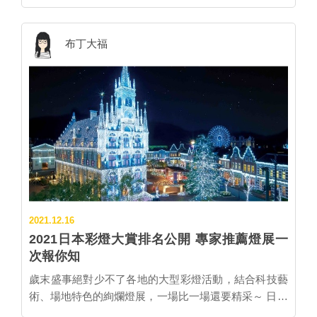
冬夜的彩燈風景也是必看的焦點之一。日本夜景觀光會
多樣料理，還可體驗橫丁的熱鬧氛圍。另外長崎必吃的
可購買到長崎燈會特製的紅線御守，說不定就在逛燈會
議局每年會舉辦「彩燈大賞」比賽，分成綜合娛樂、彩
招牌強棒麵、五島烏龍麵、土耳其飯等，也都能在此一
期間，遇上命中注定的另一半喔！ ▲來長崎燈會不妨來
燈及專業演出三大部門，由數千名擁有證照的夜景觀光
布丁大福
網打盡。 ▲在這裡也能體驗到橫丁的熱鬧氣氛。 （圖
拜拜月下老人求良緣。 ※20022年因防疫關係，除燈籠
士評選出各分項的前10名。 其中綜合娛樂部門，不僅注
片提供：JR九州） 🍴長崎推薦美食 【必吃甜點】佐世
裝飾外，花燈裝置及各式表演皆取消。 ■野母崎水仙祭
重彩燈的裝飾，影像及燈光、遊樂設施及相關活動等，
保市｜開港蛋糕捲 各地景點都能找到隱藏愛心的長崎，
（長崎市） 2022年1月8日～1月23日 以伊勢龍蝦聞名的
也都算在評選中的一環，能在此分類榜上有名可不是件
連甜點中都有著愛心，與戀人一起來訪必定能讓感情更
野母崎地區，冬季還能欣賞滿山滿谷的水仙花海。入選
容易的事。今年夜景觀光會議局召集多達6,100名夜景觀
甜蜜！佐世保的招牌甜點「開港蛋糕捲」以明治時代西
「日本香氛百選」的水仙之里公園就位於2021年10月底
光士，於11月4日公布「第九回彩燈大賞」得獎名單，
方海軍為發想，外層使用當地特產海軍咖啡做成的咖啡
甫開幕的長崎市恐龍博物館旁。這裡在每年1月會舉行
位於長崎縣佐世保市的豪斯登堡，則不負眾望，連續第
口味蛋糕體，雖然內餡比一般蛋糕捲還多，但特製的微
野母崎水仙祭，上千萬株飄散清淡香氣的水仙花在山坡
九次奪下綜合娛樂部門的冠軍，可說是日本必看的彩燈
苦的焦糖奶油餡降低了甜膩感。中間的愛心更是提高蛋
上盛放，背景則是湛藍的大海以及世...
裝飾了！ ▲豪斯登堡的彩燈華麗絢爛，想要攻頂日本最
糕捲的萌度，利用在地米粉做成的幕斯口感米布丁，在
美彩燈，來這裡就對了。(圖片提供：豪斯登堡) 其實豪
半解凍狀態下品嘗更加美味。 【招牌美食】長崎市｜角
斯登堡整年都有不同主題的彩燈裝飾可以欣賞，但規模
煮饅頭 角煮饅頭是長崎傳統宴會料理「桌袱料理」中的
2021.12.16
最大、名聲最響亮的，就屬冬季的彩燈活動。11月初至
一道菜色，其來源為中華料理的「東坡肉」。而為了吃
2021日本彩燈大賞排名公開 專家推薦燈展一
聖誕節，現正舉辦「豪斯登堡光之街道的聖誕節」，以
起來更方便，便使用饅頭夾住，外表與台灣刈包有九成
次報你知
聖誕城為主題，熱鬧的聖誕市集也同時登場，高達12公
像。在創業超過50年的發祥老店「岩崎本舖」，除了有
尺的巨大聖誕樹林立，彷彿置身歐洲般浪漫。 ▲豪斯登
歲末盛事絕對少不了各地的大型彩燈活動，結合科技藝
豬肉口味，還有結合起司或長崎和牛的角煮饅頭，口味
堡的聖誕節裝飾以及熱鬧市集，就像是親自來到歐洲一
術、場地特色的絢爛燈展，一場比一場還要精采～ 日本
相當多樣化。 此外，今年1月業者更與經典遊戲《PAC-
般，過節氣氛十分濃厚。(圖片提供：豪斯登堡) 緊接著
夜景觀光會議協會自2013年起，年年舉辦日本彩燈大