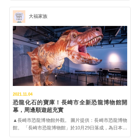
MAN》合作，推出咖哩口味的造型角煮饅頭，黃色饅頭
聖誕節後登場的，便是震攝人心的「白銀街道」，使用
賞，邀請業界數千名通過證照考試的夜景鑑賞士選出推
上印有小精靈的雙眼，看起來就像是咬著東坡肉的小精
高達1,300萬顆LED彩燈，不僅是日本，也是世界上規模
薦的冬日燈節活動，直接幫旅人畫重點，解決選擇困難
靈，話題性十足！ ｜延伸閱讀｜長崎旅行系列
大福家族
最大的燈飾活動。銀白色的彩燈遍布豪斯登堡，彷彿整
的煩惱。 2021年接近尾聲之際，主辦單位再度公布由
個園區都降下厚厚的瑞雪，一秒進入冰雪的魔幻世界。
6,100名專業鑑賞人士依照「綜合娛樂部門」、「彩燈部
今年於豪斯登堡宮殿前更新增了「白銀長廊」，是由街
門」、「專業表演部門」作為分類標準，所選出的年度
燈與銀白的燈飾交織而成的幻想空間。其他還有光之瀑
獲獎名單，快來看看受專家青睞的燈展中還有哪些沒去
布、雨傘小徑、3D光雕投影秀等，不僅令人讚嘆，也能
過！ ▌日本彩燈大賞．綜合娛樂部門 以展區內的燈光技
拍出許多夢幻美照喔！ ▲「白銀街道」活動中使用了大
術、影像、遊樂設施等結合燈飾評選而出。 TOP1 豪
量銀白色的彩燈，從街燈到建築物都變得雪白無比。(圖
斯登堡 光之王國 連續9年稱霸綜合娛樂項目冠軍的「豪
片提供：豪斯登堡) 除了豪斯登堡之外，佐世保市內每
斯登堡 光之王國」，號稱是世界最大規模的彩燈展，共
年也會舉辦「閃亮亮彩燈節」活動，以島瀨公園為中
使用1,300萬顆LED燈裝飾。不只有將教堂、大樹水晶化
心，包括周邊的街道或商店街都裝飾上各種繽紛的彩
的「白銀世界」，耶誕前...
燈。點燈期間每周末還有許多熱鬧活動，最不可錯過的
2021.11.04
是12月25日聖誕節當天，島瀨公園還會降下瑞雪，雪屋
恐龍化石的寶庫！長崎市全新恐龍博物館開
屆時也會登場，讓遊客們過個驚喜的白色聖誕節！
幕，周邊順遊超充實
▲「閃亮亮彩燈節」從1996年就開始舉辦，是佐世保冬
▲長崎市恐龍博物館外觀。 圖片提供：長崎市恐龍博物
季的風物詩。 ＜豪斯登堡＞ ・豪斯登堡光之街道的聖
館。 「長崎市恐龍博物館」於10月29日落成，為日本第
誕節 2021年11月6日～12月26日 ・白銀街道 浪漫歐
三座恐龍博物館，地點位於野母崎地區，是繼福井、熊
洲 2021年12月27日～2022年2月25日 ＜佐世保市＞