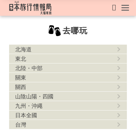
去哪玩
北海道
東北
北陸・中部
關東
關西
山陰山陽・四國
九州・沖繩
日本全國
台灣