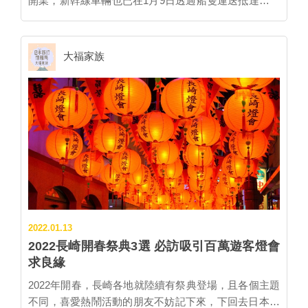
開業，新幹線車輛也已在1月9日透過船隻運送抵達長崎
縣，並運往位於大村市的車輛基地，為試運轉做準備。
西九州新幹線開通後，從博多至長崎將比現行縮短約30
分鐘，僅需1小時20分鐘就可抵達。 ▲從山口縣透過海
大福家族
上運送後抵達長崎縣川棚港的西九州新幹線列車，使用
起重機來卸貨。 西九州新幹線的列車被命名為「海鷗號
（かもめ）」，是繼承了1961年起運行於福岡與長崎間
的特急列車之名。列車以東海道‧山陽新幹線的最新型車
款「N700S」為基礎加以改裝，縮短成6節車廂、396個
座位，最高時速可達260公里。 ▲被運送至大村車輛基
地的西九州新幹線，一路上吸引許多民眾前來參觀、拍
照。 海鷗號由設計豪華寢台列車「九州七星號」的大師
「水戶岡銳治」操刀，外觀以JR九州企業色彩的紅色作
為主色調，搭配毛筆字的海鷗字體十分搶眼。內裝以給
2022.01.13
人舒適、明亮、快樂又優美為主題，傳達出和洋折衷、
2022長崎開春祭典3選 必訪吸引百萬遊客燈會
古典與摩登的組合，踏入車廂內不僅感到親切卻又有耳
求良緣
目一新之感。 ▲西九州新幹線的外觀設計。 （圖片提
供：JR九州） ▲海鷗號指定席2號車的內裝。 （圖片
2022年開春，長崎各地就陸續有祭典登場，且各個主題
提供：JR九州） 西九州新幹線於長崎縣境內，將會停
不同，喜愛熱鬧活動的朋友不妨記下來，下回去日本就